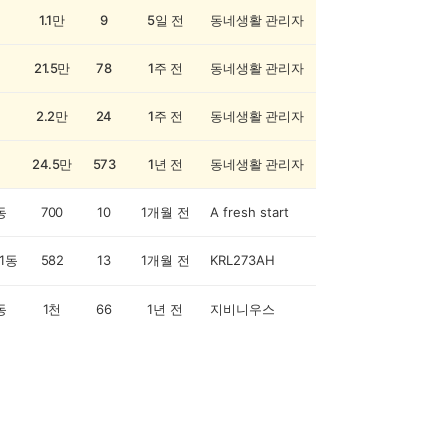
1.1만
9
5일 전
동네생활 관리자
21.5만
78
1주 전
동네생활 관리자
2.2만
24
1주 전
동네생활 관리자
24.5만
573
1년 전
동네생활 관리자
동
700
10
1개월 전
A fresh start
1동
582
13
1개월 전
KRL273AH
동
1천
66
1년 전
지비니우스