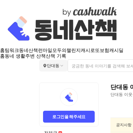
홈
팀워크
동네산책
런마일
모두의챌린지
캐시로또
보험
캐시딜
홈
동네 생활
주변 산책
산책 기록
단대동
단대동
단대동
이웃
단
대
로그인을 해주세요
동
동
공지사항
네
전체글