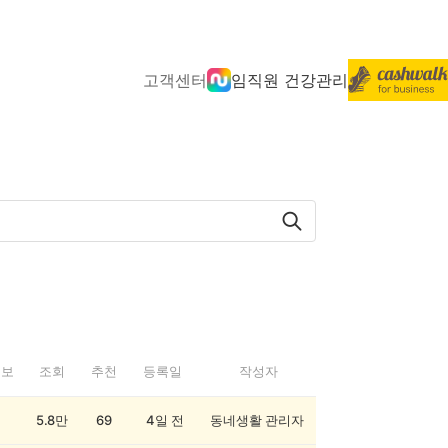
고객센터
임직원 건강관리
정보
조회
추천
등록일
작성자
5.8만
69
4일 전
동네생활 관리자