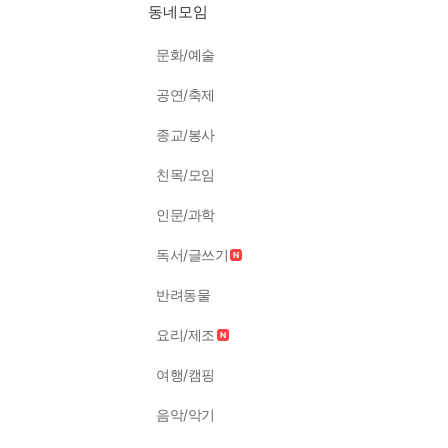
동네모임
문화/예술
공연/축제
종교/봉사
친목/모임
인문/과학
독서/글쓰기
반려동물
요리/제조
여행/캠핑
음악/악기