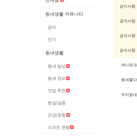
인
증
공지사항
했
동네생활 커뮤니티
어
공지사항
요
공지
게
시
공지사항
인기
글
목
공지사항
동네생활
록
캐시워크 
동네 일상
동네 정보
동네좋다
맛집 추천
우리동네
분실/실종
건강/운동
스포츠 관람