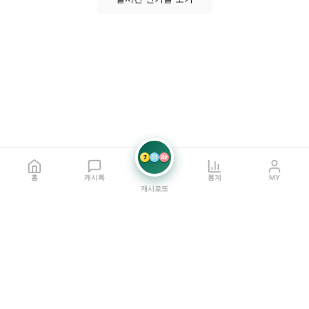
7
21
42
홈
캐시톡
통계
MY
캐시로또