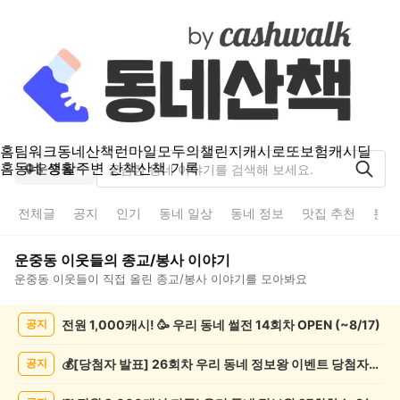
홈
팀워크
동네산책
런마일
모두의챌린지
캐시로또
보험
캐시딜
홈
동네 생활
주변 산책
산책 기록
운중동
전체글
공지
인기
동네 일상
동네 정보
맛집 추천
분실
운중동
이웃들의
종교/봉사
이야기
운중동
이웃들이 직접 올린
종교/봉사
이야기를 모아봐요
운
전원 1,000캐시! 🥳 우리 동네 썰전 14회차 OPEN (~8/17)
공지
중
동
종
💰[당첨자 발표] 26회차 우리 동네 정보왕 이벤트 당첨자를 발표합니다!
공지
교/
봉