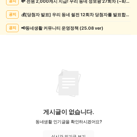
💸 전원 2,000캐시 지급! 우리 동네 정보왕 27회차 (~8/10)
공지
사
게
💰[당첨자 발표] 우리 동네 썰전 12회차 당첨자를 발표합니다!
공지
시
글
목
📢동네생활 커뮤니티 운영정책 (25.08 ver)
공지
록
게시글이 없습니다.
동네생활 인기글을 확인하시겠어요?
실시간 인기글 보기