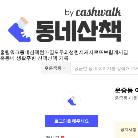
홈
팀워크
동네산책
런마일
모두의챌린지
캐시로또
보험
캐시딜
홈
동네 생활
주변 산책
산책 기록
운중동
운중동
운중동
이웃
운
중
로그인을 해주세요
동
요
공지사항
리/
전체글