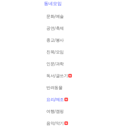
동네모임
문화/예술
공연/축제
종교/봉사
친목/모임
인문/과학
독서/글쓰기
반려동물
요리/제조
여행/캠핑
음악/악기