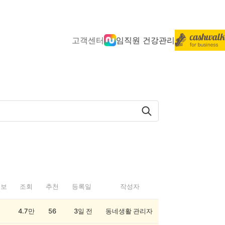
고객센터
임직원 건강관리
정보
조회
추천
등록일
작성자
4.7만
56
3일 전
동네생활 관리자