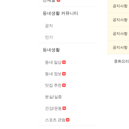
제
조
공지사항
게
동네생활 커뮤니티
시
공지사항
글
공지
목
록
공지사항
인기
공지사항
동네생활
중화요리
동네 일상
동네 정보
맛집 추천
분실/실종
건강/운동
스포츠 관람