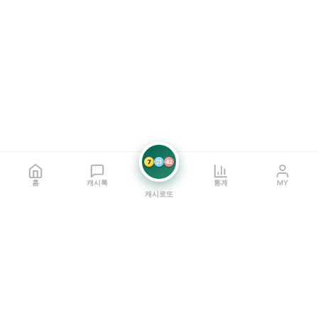
7
21
42
홈
캐시톡
통계
MY
캐시로또