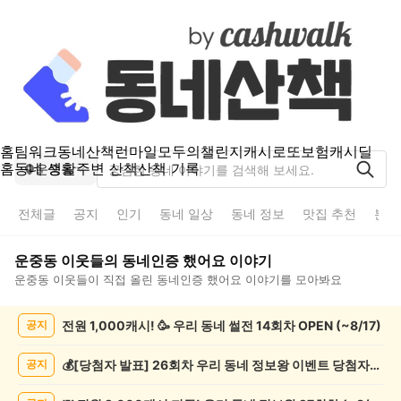
홈
팀워크
동네산책
런마일
모두의챌린지
캐시로또
보험
캐시딜
홈
동네 생활
주변 산책
산책 기록
운중동
전체글
공지
인기
동네 일상
동네 정보
맛집 추천
분실
운중동
이웃들의
동네인증 했어요
이야기
운중동
이웃들이 직접 올린
동네인증 했어요
이야기를 모아봐요
운
전원 1,000캐시! 🥳 우리 동네 썰전 14회차 OPEN (~8/17)
공지
중
동
동
💰[당첨자 발표] 26회차 우리 동네 정보왕 이벤트 당첨자를 발표합니다!
공지
네
인