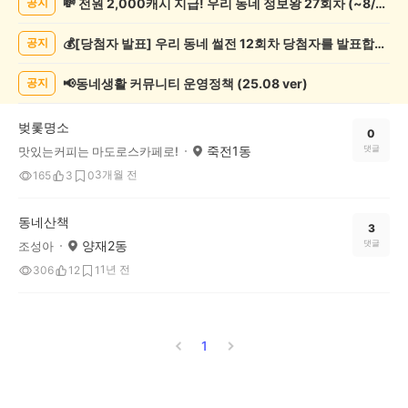
💸 전원 2,000캐시 지급! 우리 동네 정보왕 27회차 (~8/10)
공지
증
했
💰[당첨자 발표] 우리 동네 썰전 12회차 당첨자를 발표합니다!
공지
어
요
게
📢동네생활 커뮤니티 운영정책 (25.08 ver)
공지
시
글
벚롳명소
목
0
죽전1동
댓글
맛있는커피는 마도로스카페로!
록
3개월 전
165
3
0
동네산책
3
양재2동
댓글
조성아
1년 전
306
12
1
1