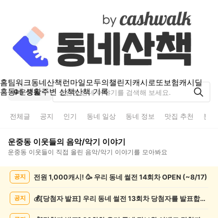
홈
팀워크
동네산책
런마일
모두의챌린지
캐시로또
보험
캐시딜
홈
동네 생활
주변 산책
산책 기록
운중동
전체글
공지
인기
동네 일상
동네 정보
맛집 추천
분실
운중동
이웃들의
음악/악기
이야기
운중동
이웃들이 직접 올린
음악/악기
이야기를 모아봐요
운
전원 1,000캐시! 🥳 우리 동네 썰전 14회차 OPEN (~8/17)
공지
중
동
음
💰[당첨자 발표] 우리 동네 썰전 13회차 당첨자를 발표합니다!
공지
악/
악