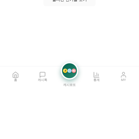
7
21
42
홈
캐시톡
통계
MY
캐시로또