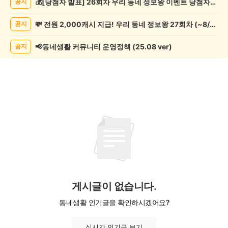
💰[당첨자 발표] 26회차 우리 동네 정보왕 이벤트 당첨자를 발표합니다!
공지
기
게
💸 전원 2,000캐시 지급! 우리 동네 정보왕 27회차 (~8/10)
공지
시
글
목
📢동네생활 커뮤니티 운영정책 (25.08 ver)
공지
록
게시글이 없습니다.
동네생활 인기글을 확인하시겠어요?
실시간 인기글 보기