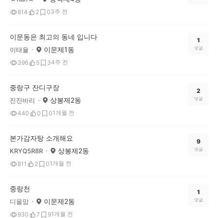
3주 전
814
2
0
이문동은 최고의 동네 입니다
1
이문제1동
댓글
이태율
4주 전
396
5
3
중랑구 잔디구장
2
상봉제2동
댓글
진진바리
1개월 전
440
0
0
본가감자탕 소개해요
9
상봉제2동
댓글
KRYQ5R8R
1개월 전
811
2
0
중랑천
1
이문제2동
댓글
디올맘
1개월 전
930
7
9