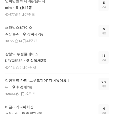
연희단팥죽 다녀왔습니다
5
신내1동
댓글
mira
1주 전
477
1
0
스타벅스&다이소
5
장위제2동
댓글
🍀살 롬🍀
2주 전
727
14
4
상봉역 투썸플레이스
15
상봉제2동
댓글
KRYQ5R8R
2주 전
1.1천
5
0
장한평역 카페 ‘브루드웨이’ 다녀왔어요 !
20
휘경제2동
댓글
뚜
2주 전
903
1
0
버글러커피아차산
4
중곡제4동
댓글
☆Ran☆