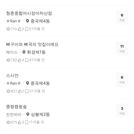
청춘종합어시장아차산점
6
중곡제4동
댓글
☆Ran☆
1개월 전
710
3
0
뼈구이와 뼈국의 맛집이에요
11
휘경제1동
댓글
케이스
1개월 전
782
4
4
스시안
6
중곡제4동
댓글
☆Ran☆
1개월 전
837
0
0
중랑캠핑숲
3
상봉제2동
댓글
진진바리
1개월 전
675
3
1