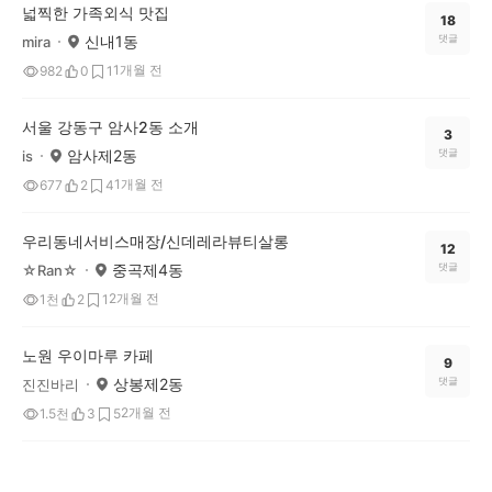
넓찍한 가족외식 맛집
18
신내1동
댓글
mira
1개월 전
982
0
1
서울 강동구 암사2동 소개
3
암사제2동
댓글
is
1개월 전
677
2
4
우리동네서비스매장/신데레라뷰티살롱
12
중곡제4동
댓글
☆Ran☆
2개월 전
1천
2
1
노원 우이마루 카페
9
상봉제2동
댓글
진진바리
2개월 전
1.5천
3
5