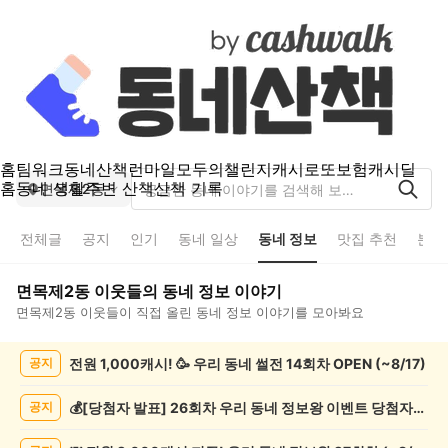
홈
팀워크
동네산책
런마일
모두의챌린지
캐시로또
보험
캐시딜
홈
동네 생활
주변 산책
산책 기록
면목제2동
전체글
공지
인기
동네 일상
동네 정보
맛집 추천
분실
면목제2동
이웃들의
동네 정보
이야기
면목제2동
이웃들이 직접 올린
동네 정보
이야기를 모아봐요
면
전원 1,000캐시! 🥳 우리 동네 썰전 14회차 OPEN (~8/17)
공지
목
제
2
💰[당첨자 발표] 26회차 우리 동네 정보왕 이벤트 당첨자를 발표합니다!
공지
동
동