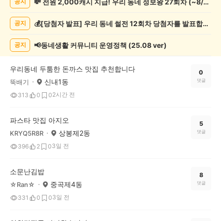
💸 전원 2,000캐시 지급! 우리 동네 정보왕 27회차 (~8/10)
공지
네
정
💰[당첨자 발표] 우리 동네 썰전 12회차 당첨자를 발표합니다!
공지
보
게
시
📢동네생활 커뮤니티 운영정책 (25.08 ver)
공지
글
목
우리동네 두툼한 돈까스 맛집 추천합니다
록
0
신내1동
댓글
뚝배기
2시간 전
313
0
0
파스타 맛집 아지오
5
상봉제2동
댓글
KRYQ5R8R
3일 전
396
2
0
소문난김밥
8
중곡제4동
댓글
☆Ran☆
3일 전
331
0
0