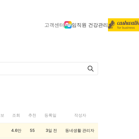
고객센터
임직원 건강관리
정보
조회
추천
등록일
작성자
4.6만
55
3일 전
동네생활 관리자