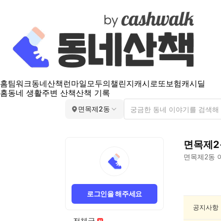
홈
팀워크
동네산책
런마일
모두의챌린지
캐시로또
보험
캐시딜
홈
동네 생활
주변 산책
산책 기록
면목제2동
면목제2
면목제2동
면
목
로그인을 해주세요
제
2
공지사항
동
전체글