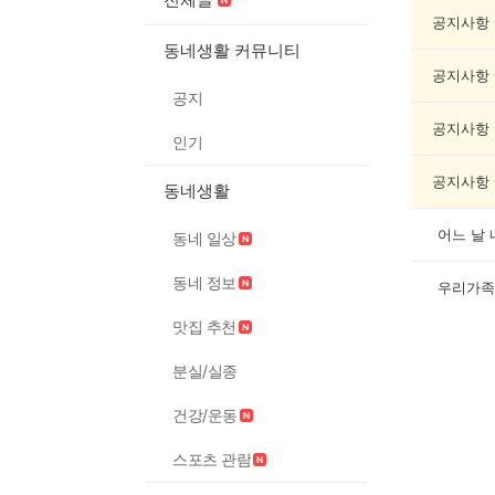
독
서/
공지사항
글
동네생활 커뮤니티
쓰
공지사항
기
공지
게
시
공지사항
인기
글
목
공지사항
동네생활
록
어느 날
동네 일상
동네 정보
우리가족
맛집 추천
분실/실종
건강/운동
스포츠 관람