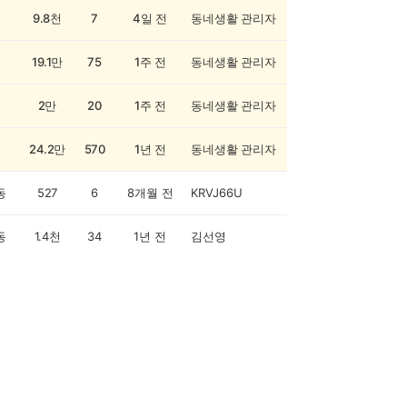
9.8천
7
4일 전
동네생활 관리자
19.1만
75
1주 전
동네생활 관리자
2만
20
1주 전
동네생활 관리자
24.2만
570
1년 전
동네생활 관리자
동
527
6
8개월 전
KRVJ66U
동
1.4천
34
1년 전
김선영