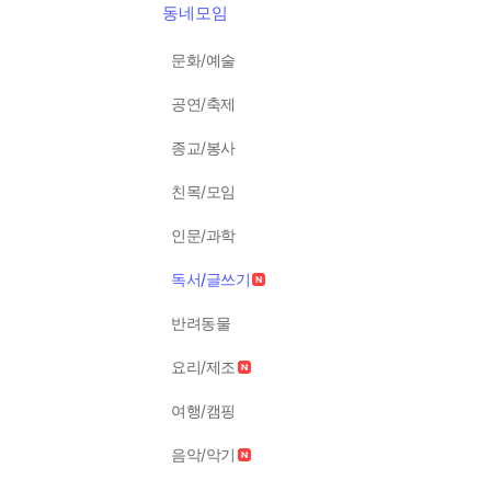
동네모임
문화/예술
공연/축제
종교/봉사
친목/모임
인문/과학
독서/글쓰기
반려동물
요리/제조
여행/캠핑
음악/악기