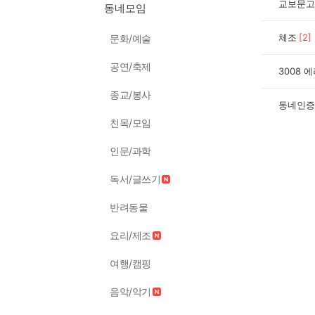
교보문고
동네모임
체조
[
2
]
문화/예술
공연/축제
3008 
종교/봉사
동네인증
친목/모임
인문/과학
독서/글쓰기
반려동물
요리/제조
여행/캠핑
음악/악기