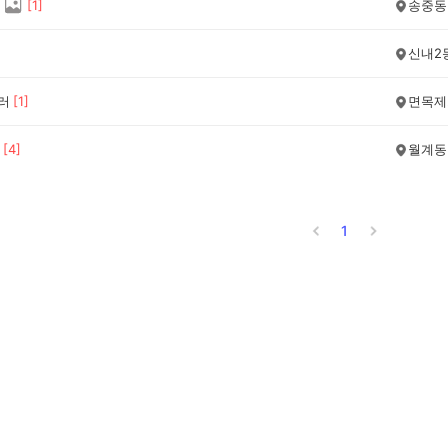
[
1
]
송중동
신내2
에러
[
1
]
면목제
[
4
]
월계동
1