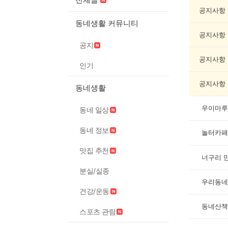
동
네
공지사항
인
동네생활 커뮤니티
증
공지사항
했
공지
어
요
공지사항
인기
게
시
공지사항
동네생활
글
목
록
우이마루
동네 일상
동네 정보
놀터카패
맛집 추천
너구리 
분실/실종
우리동네
건강/운동
동네산책
스포츠 관람