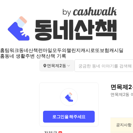
홈
팀워크
동네산책
런마일
모두의챌린지
캐시로또
보험
캐시딜
홈
동네 생활
주변 산책
산책 기록
면목제2동
면목제2
면목제2동
면
목
로그인을 해주세요
제
2
공지사항
동
전체글