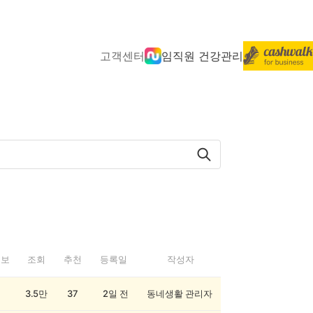
고객센터
임직원 건강관리
정보
조회
추천
등록일
작성자
3.5만
37
2일 전
동네생활 관리자