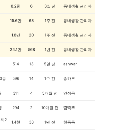
8.2천
6
3일 전
동네생활 관리자
15.6만
68
1주 전
동네생활 관리자
1.8만
20
1주 전
동네생활 관리자
24.1만
568
1년 전
동네생활 관리자
514
13
5일 전
ashwar
3동
596
14
1주 전
송하루
동
311
4
5개월 전
안정옥
동
294
2
10개월 전
띰떢뚜
제2
1.4천
38
1년 전
한동동