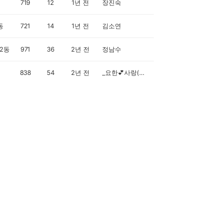
719
12
1년 전
장진숙
동
721
14
1년 전
김소연
2동
971
36
2년 전
정남수
838
54
2년 전
_요한💕사랑(오전 오후)