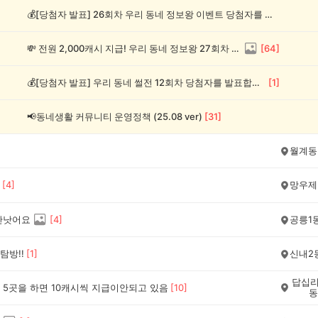
💰[당첨자 발표] 26회차 우리 동네 정보왕 이벤트 당첨자를 발표합니다!
💸 전원 2,000캐시 지급! 우리 동네 정보왕 27회차 (~8/10)
[
64
]
💰[당첨자 발표] 우리 동네 썰전 12회차 당첨자를 발표합니다!
[
1
]
📢동네생활 커뮤니티 운영정책 (25.08 ver)
[
31
]
월계동
[
4
]
망우제
만낫어요
[
4
]
공릉1
탐방!!
[
1
]
신내2
답십리
 5곳을 하면 10캐시씩 지급이안되고 있음
[
10
]
동