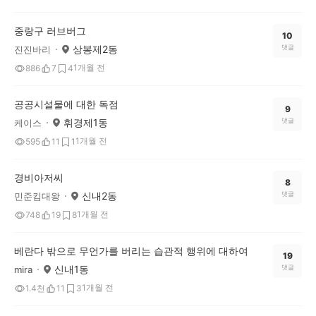
중랑구 러브버그
10
상봉제2동
댓글
진진바리
1개월 전
886
7
4
공공시설물에 대한 독점
9
휘경제1동
댓글
케이스
1개월 전
595
11
1
경비아저씨
8
신내2동
댓글
민준킴대왕
1개월 전
748
19
8
베란다 밖으로 무언가를 버리는 습관적 행위에 대하여
19
신내1동
댓글
mira
1개월 전
1.4천
11
3