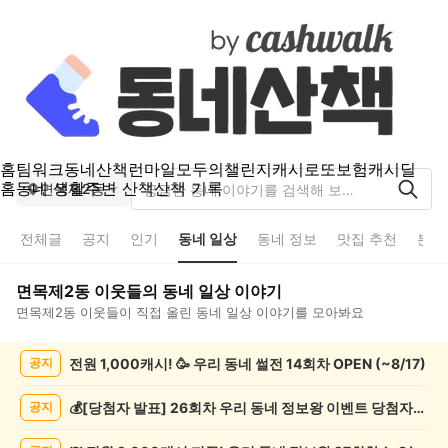
홈
팀워크
동네산책
런마일
모두의챌린지
캐시로또
보험
캐시딜
홈
동네 생활
주변 산책
산책 기록
면목제2동
전체글
공지
인기
동네 일상
동네 정보
맛집 추천
분실
면목제2동
이웃들의
동네 일상
이야기
면목제2동
이웃들이 직접 올린
동네 일상
이야기를 모아봐요
면
전원 1,000캐시! 🥳 우리 동네 썰전 14회차 OPEN (~8/17)
공지
목
제
2
💰[당첨자 발표] 26회차 우리 동네 정보왕 이벤트 당첨자를 발표합니다!
공지
동
동