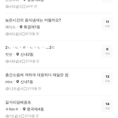
4주 전
442
5
3
늦은시간의 음식냄새는 어떨까요?
11
휘경제1동
댓글
케이스
1개월 전
922
9
8
2ㄴㆍㄴᆢㄹㆍㄴᆢㄴㆍ ㅡ2ㄷ
0
신내2동
댓글
핫맨
1개월 전
498
8
2
층간소음에 격하게 대응하다 깨달은 점
13
신내1동
댓글
mira
1개월 전
1.2천
4
3
길거리담배꽁초
14
중곡제4동
댓글
☆Ran☆
1개월 전
1천
4
3