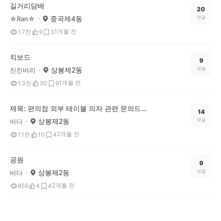
길거리담배
20
중곡제4동
댓글
☆Ran☆
1개월 전
1.7천
9
3
킥보드
9
상봉제2동
댓글
진진바리
1개월 전
1.3천
30
9
제목: 편의점 외부 테이블 의자 관련 문의드립니다.
14
상봉제2동
댓글
바다
2개월 전
1.1천
10
4
공원
9
상봉제2동
댓글
바다
2개월 전
859
4
4