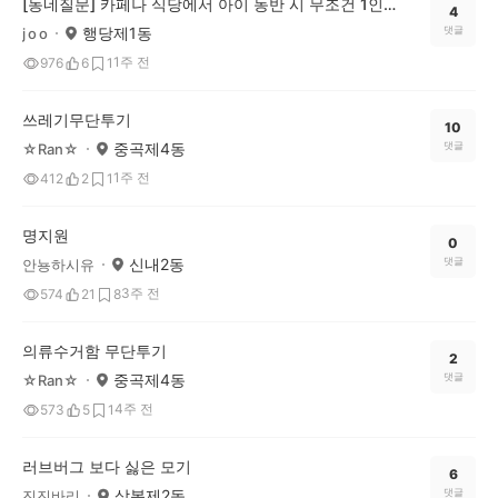
[동네질문] 카페나 식당에서 아이 동반 시 무조건 1인 1메뉴, 이건 문제다 vs 괜찮다?
4
행당제1동
댓글
j o o
1주 전
976
6
1
쓰레기무단투기
10
중곡제4동
댓글
☆Ran☆
1주 전
412
2
1
명지원
0
신내2동
댓글
안뇽하시유
3주 전
574
21
8
의류수거함 무단투기
2
중곡제4동
댓글
☆Ran☆
4주 전
573
5
1
러브버그 보다 싫은 모기
6
상봉제2동
댓글
진진바리