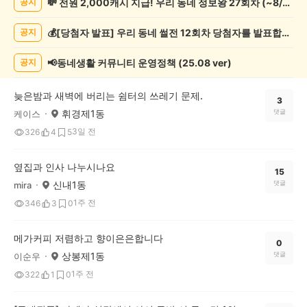
💸 전원 2,000캐시 지급! 우리 동네 정보왕 27회차 (~8/10)
공지
네
일
💰[당첨자 발표] 우리 동네 썰전 12회차 당첨자를 발표합니다!
공지
상
게
시
📢동네생활 커뮤니티 운영정책 (25.08 ver)
공지
글
목
늦은밤과 새벽에 버리는 쉼터의 쓰레기 문제.
록
3
휘경제1동
댓글
케이스
3일 전
326
4
5
옆집과 인사 나누시나요
15
신내1동
댓글
mira
1주 전
346
3
0
메가커피 저렴하고 향이은은합니다
0
상봉제1동
댓글
이순우
1주 전
322
1
0