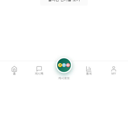
7
21
42
홈
캐시톡
통계
MY
캐시로또