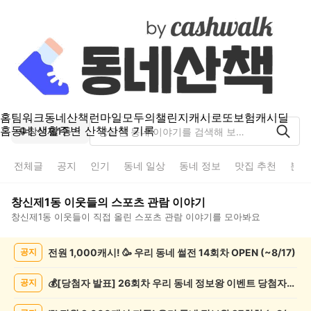
홈
팀워크
동네산책
런마일
모두의챌린지
캐시로또
보험
캐시딜
홈
동네 생활
주변 산책
산책 기록
창신제1동
전체글
공지
인기
동네 일상
동네 정보
맛집 추천
분실
창신제1동
이웃들의
스포츠 관람
이야기
창신제1동
이웃들이 직접 올린
스포츠 관람
이야기를 모아봐요
창
전원 1,000캐시! 🥳 우리 동네 썰전 14회차 OPEN (~8/17)
공지
신
제
1
💰[당첨자 발표] 26회차 우리 동네 정보왕 이벤트 당첨자를 발표합니다!
공지
동
스