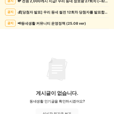
💸 전원 2,000캐시 지급! 우리 동네 정보왕 27회차 (~8/10)
공지
포
츠
💰[당첨자 발표] 우리 동네 썰전 12회차 당첨자를 발표합니다!
공지
관
람
게
📢동네생활 커뮤니티 운영정책 (25.08 ver)
공지
시
글
목
록
게시글이 없습니다.
동네생활 인기글을 확인하시겠어요?
실시간 인기글 보기