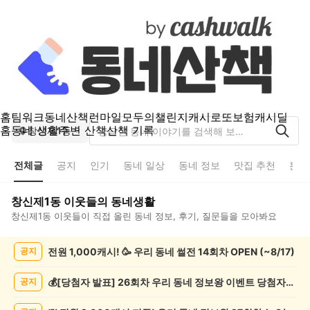
홈
팀워크
동네산책
런마일
모두의챌린지
캐시로또
보험
캐시딜
홈
동네 생활
주변 산책
산책 기록
창신제1동
전체글
공지
인기
동네 일상
동네 정보
맛집 추천
분실
창신제1동
이웃들의 동네생활
창신제1동
이웃들이 직접 올린 동네 정보, 후기, 질문들을 모아봐요
창
전원 1,000캐시! 🥳 우리 동네 썰전 14회차 OPEN (~8/17)
공지
신
제
1
💰[당첨자 발표] 26회차 우리 동네 정보왕 이벤트 당첨자를 발표합니다!
공지
동
전