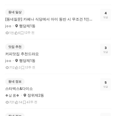
동네 일상
4
댓글
[동네질문] 카페나 식당에서 아이 동반 시 무조건 1인 1메뉴, 이건 문제다 vs 괜찮다?
행당제1동
j o o
2주 전
1천
6
1
맛집 추천
3
댓글
커피맛집 추천드랴요
행당제1동
j o o
2주 전
712
3
1
동네 정보
5
댓글
스타벅스&다이소
장위제2동
🍀살 롬🍀
2주 전
721
14
4