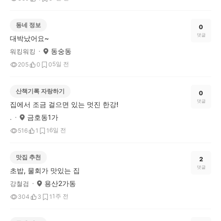
동네 정보
0
댓글
대박났어요~
동숭동
워킹워킹
5일 전
205
0
0
산책기록 자랑하기
0
댓글
집에서 조금 걸으면 있는 멋진 한강!
금호동1가
.
6일 전
516
1
1
맛집 추천
2
댓글
초밥, 물회가 맛있는 집
용산2가동
강철검
1주 전
304
3
1