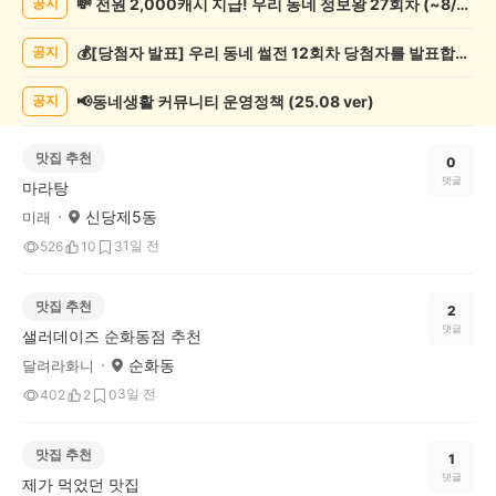
💸 전원 2,000캐시 지급! 우리 동네 정보왕 27회차 (~8/10)
공지
체
글
💰[당첨자 발표] 우리 동네 썰전 12회차 당첨자를 발표합니다!
공지
게
시
글
📢동네생활 커뮤니티 운영정책 (25.08 ver)
공지
목
록
맛집 추천
0
댓글
마라탕
신당제5동
미래
1일 전
526
10
3
맛집 추천
2
댓글
샐러데이즈 순화동점 추천
순화동
달려라화니
3일 전
402
2
0
맛집 추천
1
댓글
제가 먹었던 맛집