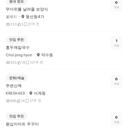
동네 정보
0
댓글
무더위를 날려줄 보양식
동선동4가
꽃돼지
1주 전
233
5
2
맛집 추천
1
댓글
홍두깨칼국수
약수동
Choi jong hyun
1주 전
930
18
10
문화/예술
0
댓글
주변산책
서계동
KRE5K4E9
1주 전
896
14
3
맛집 추천
0
댓글
왕십이마트 주꾸미