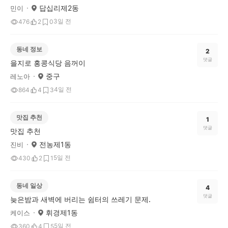
답십리제2동
민이
3일 전
476
2
0
동네 정보
2
댓글
을지로 홍콩식당 음꺼이
중구
레노아
4일 전
864
4
3
맛집 추천
1
댓글
맛집 추천
전농제1동
진비
5일 전
430
2
1
동네 일상
4
댓글
늦은밤과 새벽에 버리는 쉼터의 쓰레기 문제.
휘경제1동
케이스
5일 전
360
4
5