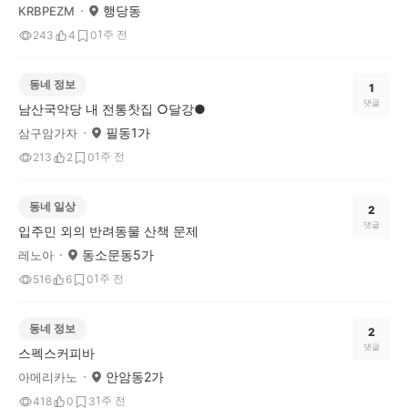
행당동
KRBPEZM
1주 전
243
4
0
동네 정보
1
댓글
남산국악당 내 전통찻집 ○달강●
필동1가
삼구암가자
1주 전
213
2
0
동네 일상
2
댓글
입주민 외의 반려동물 산책 문제
동소문동5가
레노아
1주 전
516
6
0
동네 정보
2
댓글
스펙스커피바
안암동2가
아메리카노
1주 전
418
0
3