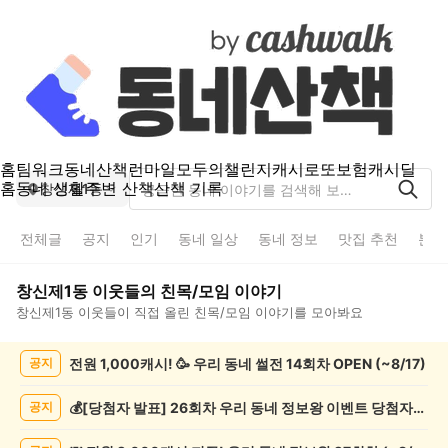
홈
팀워크
동네산책
런마일
모두의챌린지
캐시로또
보험
캐시딜
홈
동네 생활
주변 산책
산책 기록
창신제1동
전체글
공지
인기
동네 일상
동네 정보
맛집 추천
분실
창신제1동
이웃들의
친목/모임
이야기
창신제1동
이웃들이 직접 올린
친목/모임
이야기를 모아봐요
창
전원 1,000캐시! 🥳 우리 동네 썰전 14회차 OPEN (~8/17)
공지
신
제
1
💰[당첨자 발표] 26회차 우리 동네 정보왕 이벤트 당첨자를 발표합니다!
공지
동
친