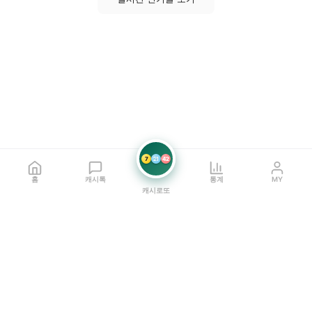
7
21
42
홈
캐시톡
통계
MY
캐시로또