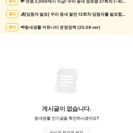
💸 전원 2,000캐시 지급! 우리 동네 정보왕 27회차 (~8/10)
공지
목/
모
💰[당첨자 발표] 우리 동네 썰전 12회차 당첨자를 발표합니다!
공지
임
게
시
📢동네생활 커뮤니티 운영정책 (25.08 ver)
공지
글
목
록
게시글이 없습니다.
동네생활 인기글을 확인하시겠어요?
실시간 인기글 보기