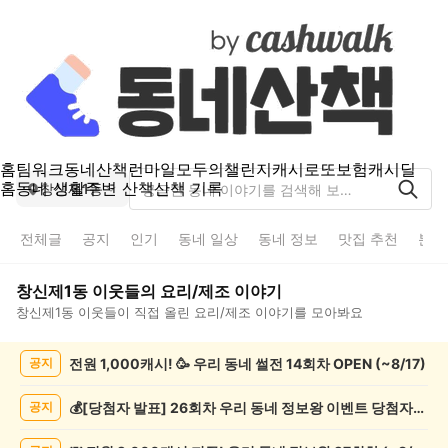
홈
팀워크
동네산책
런마일
모두의챌린지
캐시로또
보험
캐시딜
홈
동네 생활
주변 산책
산책 기록
창신제1동
전체글
공지
인기
동네 일상
동네 정보
맛집 추천
분실
창신제1동
이웃들의
요리/제조
이야기
창신제1동
이웃들이 직접 올린
요리/제조
이야기를 모아봐요
창
전원 1,000캐시! 🥳 우리 동네 썰전 14회차 OPEN (~8/17)
공지
신
제
1
💰[당첨자 발표] 26회차 우리 동네 정보왕 이벤트 당첨자를 발표합니다!
공지
동
요