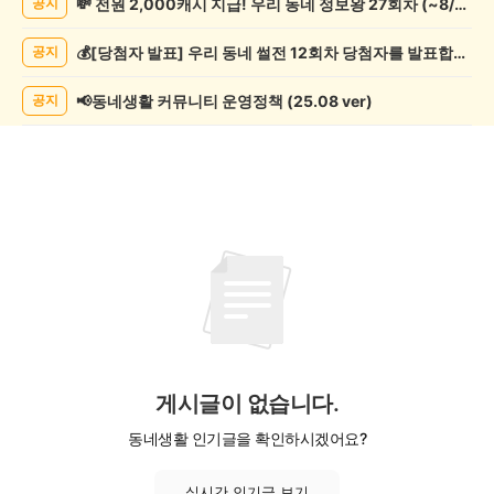
💸 전원 2,000캐시 지급! 우리 동네 정보왕 27회차 (~8/10)
공지
리/
제
💰[당첨자 발표] 우리 동네 썰전 12회차 당첨자를 발표합니다!
공지
조
게
시
📢동네생활 커뮤니티 운영정책 (25.08 ver)
공지
글
목
록
게시글이 없습니다.
동네생활 인기글을 확인하시겠어요?
실시간 인기글 보기