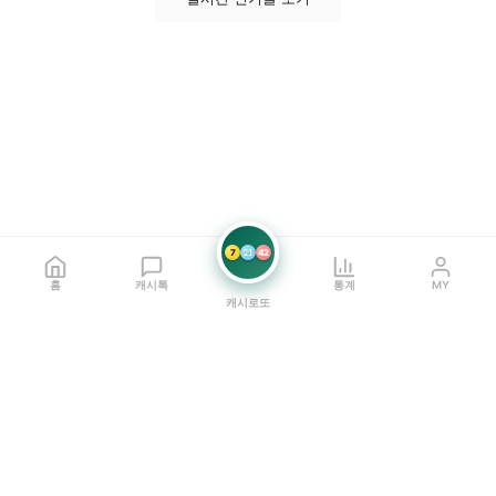
7
21
42
홈
캐시톡
통계
MY
캐시로또