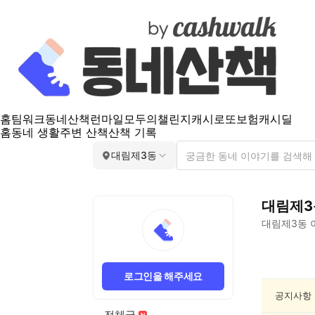
홈
팀워크
동네산책
런마일
모두의챌린지
캐시로또
보험
캐시딜
홈
동네 생활
주변 산책
산책 기록
대림제3동
대림제3
대림제3동
대
림
로그인을 해주세요
제
3
공지사항
동
전체글