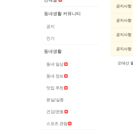
여
행/
공지사항
캠
동네생활 커뮤니티
핑
공지사항
게
공지
시
글
공지사항
인기
목
록
공지사항
동네생활
오대산 
동네 일상
동네 정보
맛집 추천
분실/실종
건강/운동
스포츠 관람