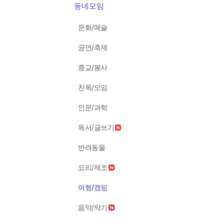
동네모임
문화/예술
공연/축제
종교/봉사
친목/모임
인문/과학
독서/글쓰기
반려동물
요리/제조
여행/캠핑
음악/악기