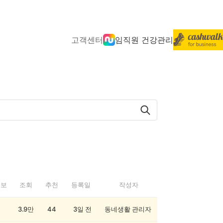
고객센터
임직원 건강관리
정보
조회
추천
등록일
작성자
3.9만
44
3일 전
동네생활 관리자