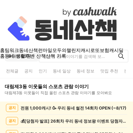
홈
팀워크
동네산책
런마일
모두의챌린지
캐시로또
보험
캐시딜
홈
동네 생활
주변 산책
산책 기록
대림제3동
전체글
공지
인기
동네 일상
동네 정보
맛집 추천
분실
대림제3동
이웃들의
스포츠 관람
이야기
대림제3동
이웃들이 직접 올린
스포츠 관람
이야기를 모아봐요
대
전원 1,000캐시! 🥳 우리 동네 썰전 14회차 OPEN (~8/17)
공지
림
제
3
💰[당첨자 발표] 26회차 우리 동네 정보왕 이벤트 당첨자를 발표합니다!
공지
동
스