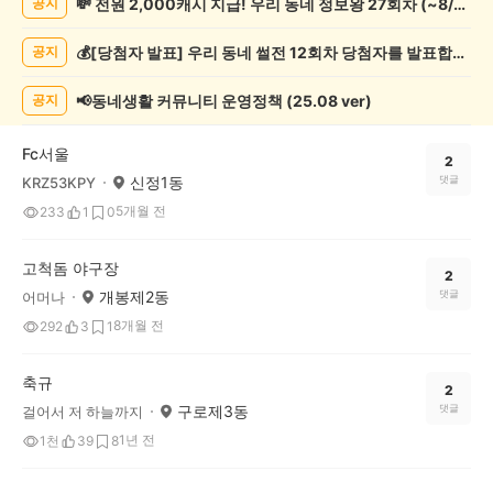
💸 전원 2,000캐시 지급! 우리 동네 정보왕 27회차 (~8/10)
공지
포
츠
💰[당첨자 발표] 우리 동네 썰전 12회차 당첨자를 발표합니다!
공지
관
람
게
📢동네생활 커뮤니티 운영정책 (25.08 ver)
공지
시
글
Fc서울
목
2
신정1동
댓글
KRZ53KPY
록
5개월 전
233
1
0
고척돔 야구장
2
개봉제2동
댓글
어머나
8개월 전
292
3
1
축규
2
구로제3동
댓글
걸어서 저 하늘까지
1년 전
1천
39
8