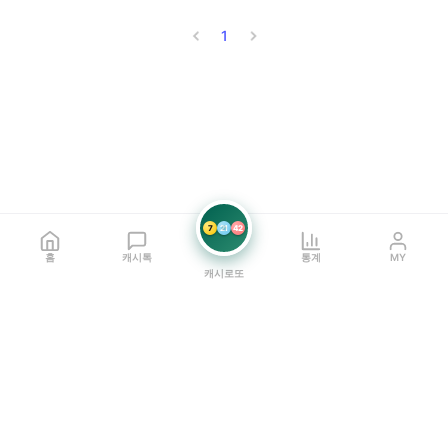
1
7
21
42
홈
캐시톡
통계
MY
캐시로또