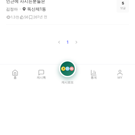
인근에 사시는분들은
5
독산제1동
댓글
김정아
1년 전
1.3천
56
26
1
7
21
42
홈
캐시톡
통계
MY
캐시로또