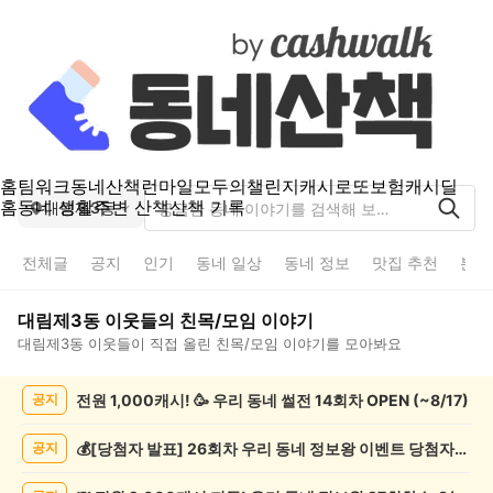
홈
팀워크
동네산책
런마일
모두의챌린지
캐시로또
보험
캐시딜
홈
동네 생활
주변 산책
산책 기록
대림제3동
전체글
공지
인기
동네 일상
동네 정보
맛집 추천
분실
대림제3동
이웃들의
친목/모임
이야기
대림제3동
이웃들이 직접 올린
친목/모임
이야기를 모아봐요
대
전원 1,000캐시! 🥳 우리 동네 썰전 14회차 OPEN (~8/17)
공지
림
제
3
💰[당첨자 발표] 26회차 우리 동네 정보왕 이벤트 당첨자를 발표합니다!
공지
동
친