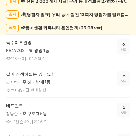
💸 전원 2,000캐시 지급! 우리 동네 정보왕 27회차 (~8/10)
공지
목/
모
💰[당첨자 발표] 우리 동네 썰전 12회차 당첨자를 발표합니다!
공지
임
게
시
📢동네생활 커뮤니티 운영정책 (25.08 ver)
공지
글
목
독수리오인방
록
0
광명4동
댓글
KR4VZG2
4개월 전
113
0
0
같이 산책하실분 있나요?
2
신대방제1동
댓글
김서하
4개월 전
250
7
0
배드민트
3
구로제5동
댓글
김남순
1년 전
1.9천
40
21