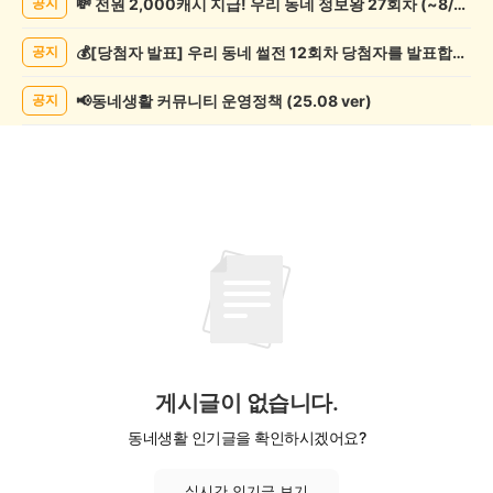
💸 전원 2,000캐시 지급! 우리 동네 정보왕 27회차 (~8/10)
공지
악/
악
💰[당첨자 발표] 우리 동네 썰전 12회차 당첨자를 발표합니다!
공지
기
게
시
📢동네생활 커뮤니티 운영정책 (25.08 ver)
공지
글
목
록
게시글이 없습니다.
동네생활 인기글을 확인하시겠어요?
실시간 인기글 보기