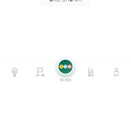
7
21
42
홈
캐시톡
통계
MY
캐시로또