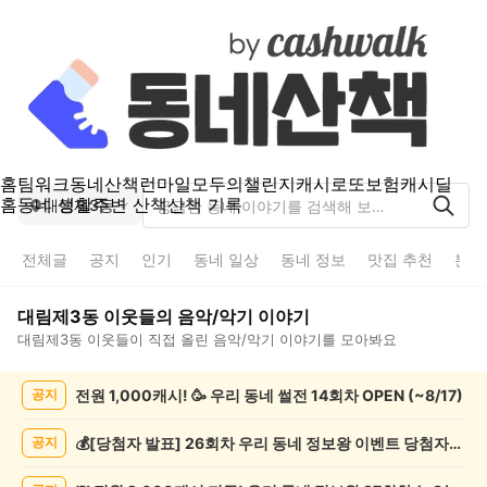
홈
팀워크
동네산책
런마일
모두의챌린지
캐시로또
보험
캐시딜
홈
동네 생활
주변 산책
산책 기록
대림제3동
전체글
공지
인기
동네 일상
동네 정보
맛집 추천
분실
대림제3동
이웃들의
음악/악기
이야기
대림제3동
이웃들이 직접 올린
음악/악기
이야기를 모아봐요
대
전원 1,000캐시! 🥳 우리 동네 썰전 14회차 OPEN (~8/17)
공지
림
제
3
💰[당첨자 발표] 26회차 우리 동네 정보왕 이벤트 당첨자를 발표합니다!
공지
동
음