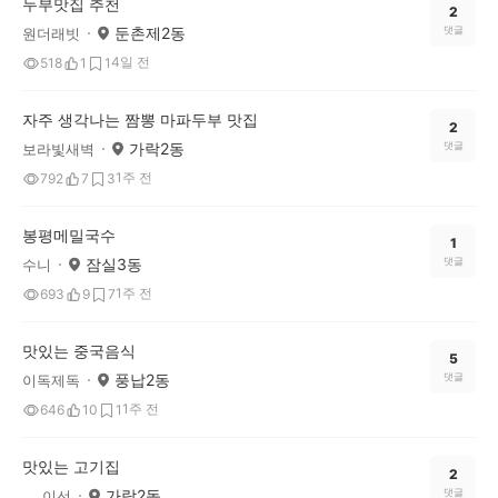
두부맛집 추천
2
둔촌제2동
댓글
원더래빗
4일 전
518
1
1
자주 생각나는 짬뽕 마파두부 맛집
2
가락2동
댓글
보라빛새벽
1주 전
792
7
3
봉평메밀국수
1
잠실3동
댓글
수니
1주 전
693
9
7
맛있는 중국음식
5
풍납2동
댓글
이독제독
1주 전
646
10
1
맛있는 고기집
2
가락2동
댓글
___이선