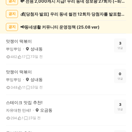
💸 전원 2,000캐시 지급! 우리 동네 정보왕 27회차 (~8/10)
공지
천
게
💰[당첨자 발표] 우리 동네 썰전 12회차 당첨자를 발표합니다!
공지
시
글
목
📢동네생활 커뮤니티 운영정책 (25.08 ver)
공지
록
맛쟁이 떡볶이
3
성내동
댓글
뿌잉뿌잉
3일 전
462
17
7
맛쟁이 떡볶이
0
성내동
댓글
뿌잉뿌잉
3일 전
348
11
5
스테이크 맛집 추천!
3
오금동
댓글
자유대한 만세!
3일 전
294
1
2