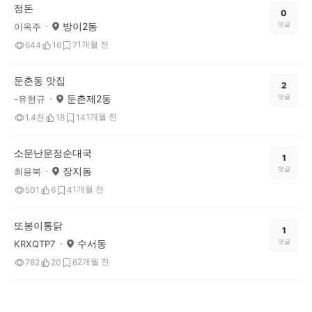
정돈
0
방이2동
댓글
이옥주
1개월 전
644
16
7
둔촌동 맛집
2
둔촌제2동
댓글
-유현규
1개월 전
1.4천
18
14
소문난문정순대국
1
장지동
댓글
최용복
1개월 전
501
6
4
또봉이통닭
1
수서동
댓글
KRXQTP7
2개월 전
782
20
6