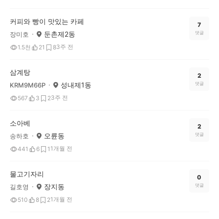
커피와 빵이 맛있는 카페
7
둔촌제2동
댓글
장미호
3주 전
1.5천
21
8
삼계탕
2
성내제1동
댓글
KRM9M66P
3주 전
567
3
2
소아베
2
오륜동
댓글
송하호
1개월 전
441
6
1
물고기자리
0
장지동
댓글
길호영
1개월 전
510
8
2