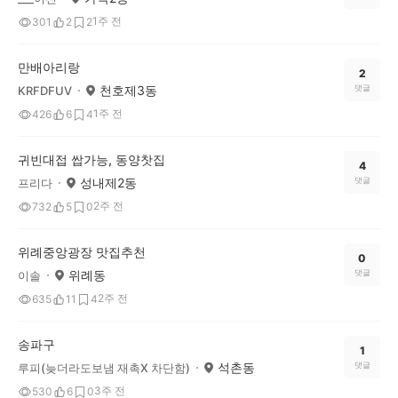
1주 전
301
2
2
만배아리랑
2
천호제3동
댓글
KRFDFUV
1주 전
426
6
4
귀빈대접 쌉가능, 동양찻집
4
성내제2동
댓글
프리다
2주 전
732
5
0
위례중앙광장 맛집추천
0
위례동
댓글
이솔
2주 전
635
11
4
송파구
1
석촌동
댓글
루피(늦더라도보냄 재촉X 차단함)
3주 전
530
6
0