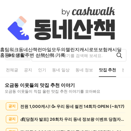
홈
팀워크
동네산책
런마일
모두의챌린지
캐시로또
보험
캐시딜
홈
동네 생활
주변 산책
산책 기록
오금동
전체글
공지
인기
동네 일상
동네 정보
맛집 추천
분실
오금동
이웃들의
맛집 추천
이야기
오금동
이웃들이 직접 올린
맛집 추천
이야기를 모아봐요
오
전원 1,000캐시! 🥳 우리 동네 썰전 14회차 OPEN (~8/17)
공지
금
동
맛
💰[당첨자 발표] 26회차 우리 동네 정보왕 이벤트 당첨자를 발표합니다!
공지
집
추