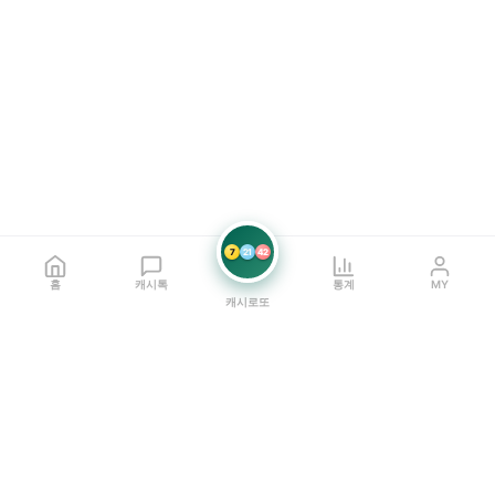
7
21
42
홈
캐시톡
통계
MY
캐시로또