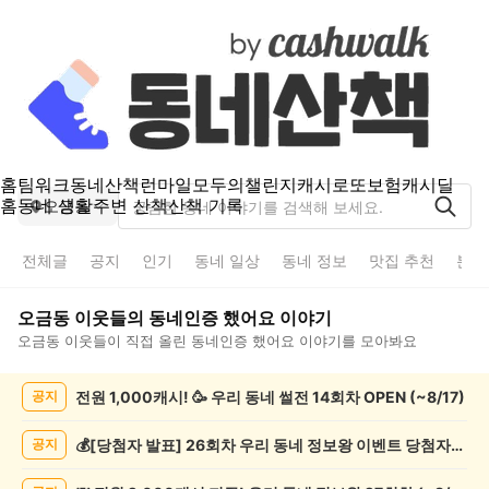
홈
팀워크
동네산책
런마일
모두의챌린지
캐시로또
보험
캐시딜
홈
동네 생활
주변 산책
산책 기록
오금동
전체글
공지
인기
동네 일상
동네 정보
맛집 추천
분실
오금동
이웃들의
동네인증 했어요
이야기
오금동
이웃들이 직접 올린
동네인증 했어요
이야기를 모아봐요
오
전원 1,000캐시! 🥳 우리 동네 썰전 14회차 OPEN (~8/17)
공지
금
동
동
💰[당첨자 발표] 26회차 우리 동네 정보왕 이벤트 당첨자를 발표합니다!
공지
네
인