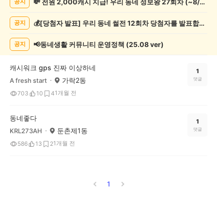
💸 전원 2,000캐시 지급! 우리 동네 정보왕 27회차 (~8/10)
공지
증
했
💰[당첨자 발표] 우리 동네 썰전 12회차 당첨자를 발표합니다!
공지
어
요
게
📢동네생활 커뮤니티 운영정책 (25.08 ver)
공지
시
글
캐시워크 gps 진짜 이상하네
목
1
가락2동
댓글
A fresh start
록
1개월 전
703
10
4
동네좋다
1
둔촌제1동
댓글
KRL273AH
1개월 전
586
13
2
1