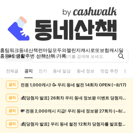
홈
팀워크
동네산책
런마일
모두의챌린지
캐시로또
보험
캐시딜
홈
동네 생활
주변 산책
산책 기록
오금동
전체글
공지
인기
동네 일상
동네 정보
맛집 추천
분실
오
전원 1,000캐시! 🥳 우리 동네 썰전 14회차 OPEN (~8/17)
공지
금
동
공
💰[당첨자 발표] 26회차 우리 동네 정보왕 이벤트 당첨자를 발표합니다!
공지
지
게
💸 전원 2,000캐시 지급! 우리 동네 정보왕 27회차 (~8/10)
공지
시
글
💰[당첨자 발표] 우리 동네 썰전 12회차 당첨자를 발표합니다!
공지
목
록