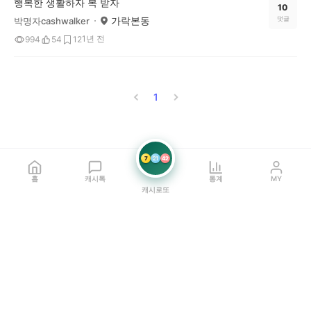
행복한 생활하자 복 받자
10
가락본동
댓글
박명자cashwalker
1년 전
994
54
12
1
7
21
42
홈
캐시톡
통계
MY
캐시로또