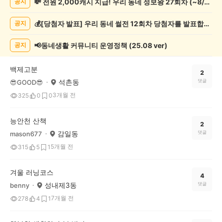
💸 전원 2,000캐시 지급! 우리 동네 정보왕 27회차 (~8/10)
공지
록
자
💰[당첨자 발표] 우리 동네 썰전 12회차 당첨자를 발표합니다!
공지
랑
하
기
📢동네생활 커뮤니티 운영정책 (25.08 ver)
공지
게
시
백제고분
글
2
석촌동
댓글
😎GOOD😎
목
록
3개월 전
325
0
0
능안천 산책
2
감일동
댓글
mason677
5개월 전
315
5
1
겨울 러닝코스
4
성내제3동
댓글
benny
7개월 전
278
4
1