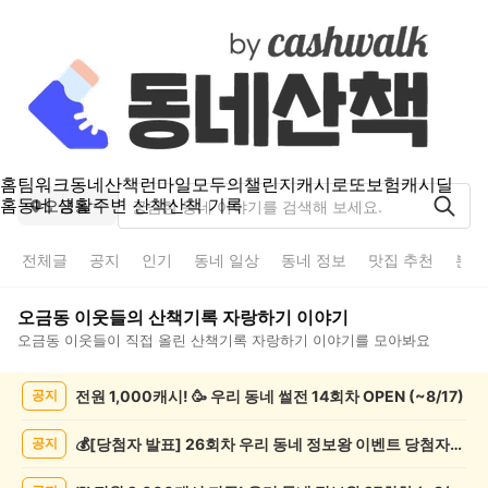
홈
팀워크
동네산책
런마일
모두의챌린지
캐시로또
보험
캐시딜
홈
동네 생활
주변 산책
산책 기록
오금동
전체글
공지
인기
동네 일상
동네 정보
맛집 추천
분실
오금동
이웃들의
산책기록 자랑하기
이야기
오금동
이웃들이 직접 올린
산책기록 자랑하기
이야기를 모아봐요
오
전원 1,000캐시! 🥳 우리 동네 썰전 14회차 OPEN (~8/17)
공지
금
동
산
💰[당첨자 발표] 26회차 우리 동네 정보왕 이벤트 당첨자를 발표합니다!
공지
책
기