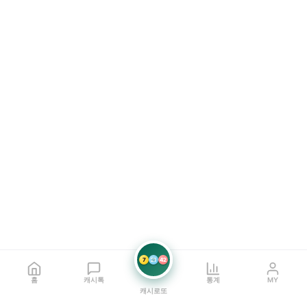
7
21
42
홈
캐시톡
통계
MY
캐시로또