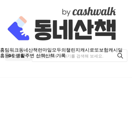
홈
팀워크
동네산책
런마일
모두의챌린지
캐시로또
보험
캐시딜
홈
동네 생활
주변 산책
산책 기록
오금동