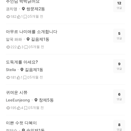
주인님 박박긁어요
12
쌍문제2동
댓글
권치명
5개월 전
182
1
0
아무르 나미애를 소개합니다
5
길음제1동
댓글
알꾹 파파
5개월 전
222
3
0
도둑게를 아세요?
9
길음제1동
댓글
Stella
5개월 전
181
1
0
귀여운 시쮸
6
창제5동
댓글
LeeEunjeong
5개월 전
195
4
0
이쁜 수컷 다복이
8
숭인제1동
댓글
정달수