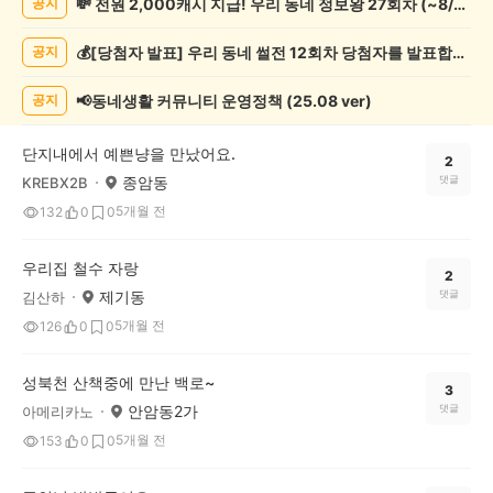
💸 전원 2,000캐시 지급! 우리 동네 정보왕 27회차 (~8/10)
공지
려
동
💰[당첨자 발표] 우리 동네 썰전 12회차 당첨자를 발표합니다!
공지
물
게
시
📢동네생활 커뮤니티 운영정책 (25.08 ver)
공지
글
목
단지내에서 예쁜냥을 만났어요.
록
2
종암동
댓글
KREBX2B
5개월 전
132
0
0
우리집 철수 자랑
2
제기동
댓글
김산하
5개월 전
126
0
0
성북천 산책중에 만난 백로~
3
안암동2가
댓글
아메리카노
5개월 전
153
0
0