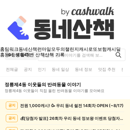
홈
팀워크
동네산책
런마일
모두의챌린지
캐시로또
보험
캐시딜
홈
동네 생활
주변 산책
산책 기록
정릉제4동
전체글
공지
인기
동네 일상
동네 정보
맛집 추천
분실
정릉제4동
이웃들의
반려동물
이야기
정릉제4동
이웃들이 직접 올린
반려동물
이야기를 모아봐요
정
전원 1,000캐시! 🥳 우리 동네 썰전 14회차 OPEN (~8/17)
공지
릉
제
4
💰[당첨자 발표] 26회차 우리 동네 정보왕 이벤트 당첨자를 발표합니다!
공지
동
반