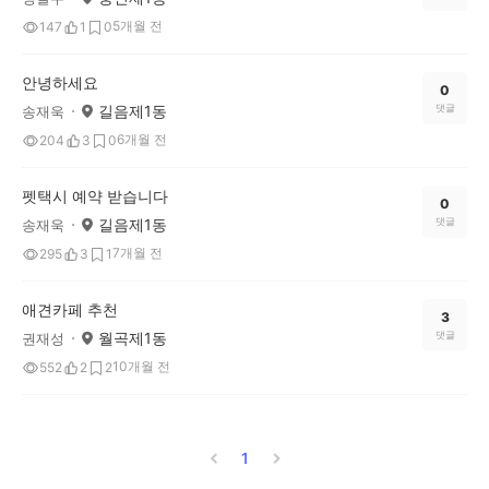
5개월 전
147
1
0
안녕하세요
0
길음제1동
댓글
송재욱
6개월 전
204
3
0
펫택시 예약 받습니다
0
길음제1동
댓글
송재욱
7개월 전
295
3
1
애견카페 추천
3
월곡제1동
댓글
권재성
10개월 전
552
2
2
1