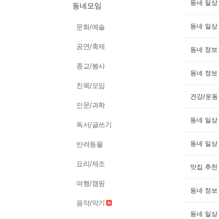
동네 일상
동네모임
동네 일상
문화/예술
공연/축제
동네 정보
종교/봉사
동네 정보
친목/모임
건강/운동
인문/과학
동네 일상
독서/글쓰기
동네 일상
반려동물
요리/제조
맛집 추천
여행/캠핑
동네 정보
음악/악기
동네 일상