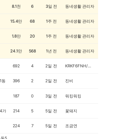
8.1천
6
3일 전
동네생활 관리자
15.4만
68
1주 전
동네생활 관리자
1.8만
20
1주 전
동네생활 관리자
24.1만
568
1년 전
동네생활 관리자
692
4
2일 전
KRKF6FNH/김정희
1동
396
2
2일 전
진비
187
0
3일 전
워킹워킹
4가
214
5
5일 전
꽃돼지
224
7
5일 전
조금연
동5