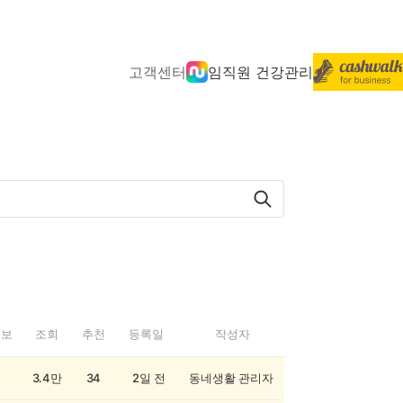
고객센터
임직원 건강관리
정보
조회
추천
등록일
작성자
3.4만
34
2일 전
동네생활 관리자