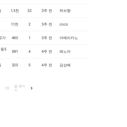
동
1.3천
32
3주 전
허브향
1.1천
2
3주 전
coco
2가
460
1
3주 전
아메리카노
동5
691
4
4주 전
레노아
동
320
5
4주 전
김상배
끝 페이
10
지