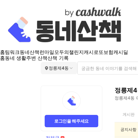
홈
팀워크
동네산책
런마일
모두의챌린지
캐시로또
보험
캐시딜
홈
동네 생활
주변 산책
산책 기록
정릉제4동
정릉제4
정릉제4동
정
게시판
릉
로그인을 해주세요
제
4
공지사항
동
전체글