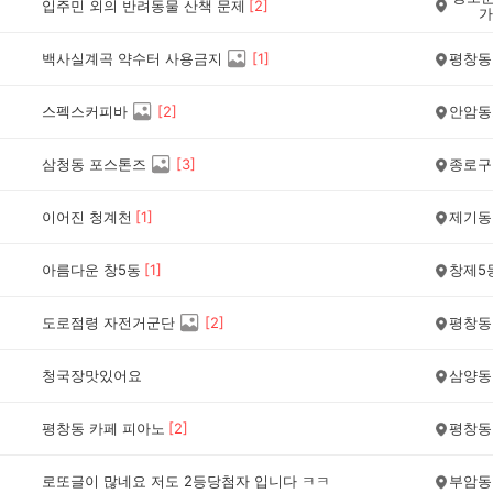
입주민 외의 반려동물 산책 문제
[
2
]
가
백사실계곡 약수터 사용금지
[
1
]
평창동
스펙스커피바
[
2
]
안암동
삼청동 포스톤즈
[
3
]
종로구
이어진 청계천
[
1
]
제기동
아름다운 창5동
[
1
]
창제5
도로점령 자전거군단
[
2
]
평창동
청국장맛있어요
삼양동
평창동 카페 피아노
[
2
]
평창동
로또글이 많네요 저도 2등당첨자 입니다 ㅋㅋ
부암동