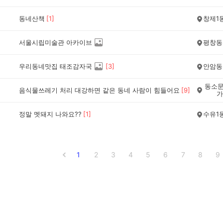
동네산책
[
1
]
창제1
서울시립미술관 아카이브
평창동
우리동네맛집 태조감자국
[
3
]
안암동
동소문
음식물쓰레기 처리 대강하면 같은 동네 사람이 힘들어요
[
9
]
가
정말 멧돼지 나와요??
[
1
]
수유1
1
2
3
4
5
6
7
8
9