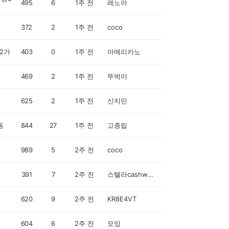
495
6
1주 전
레노아
372
2
1주 전
coco
2가
403
0
1주 전
아메리카노
469
2
1주 전
뚜벅이
625
2
1주 전
신지민
동
844
27
1주 전
고종립
989
5
2주 전
coco
391
7
2주 전
스텔라cashwalker
620
9
2주 전
KR8E4VT
604
6
2주 전
모잉