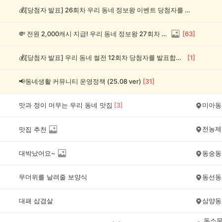
💰[당첨자 발표] 26회차 우리 동네 정보왕 이벤트 당첨자를 발표합니다!
💸 전원 2,000캐시 지급! 우리 동네 정보왕 27회차 (~8/10)
[
63
]
💰[당첨자 발표] 우리 동네 썰전 12회차 당첨자를 발표합니다!
[
1
]
📢동네생활 커뮤니티 운영정책 (25.08 ver)
[
31
]
맛과 정이 머무는 우리 동네 맛집
[
3
]
미아동
전농제
맛집 추천
대박났어요~
동숭동
무더위를 날려줄 보양식
동선동
대패 삽겹살
삼양동
동소문