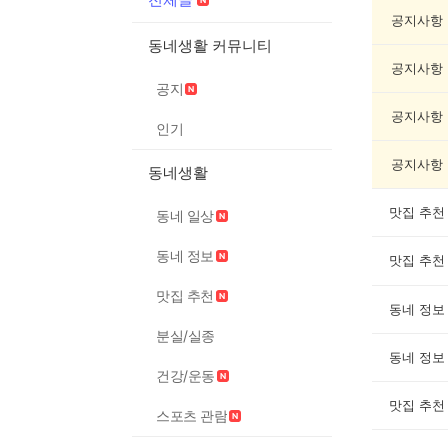
전
체
공지사항
글
동네생활 커뮤니티
게
공지사항
시
공지
글
목
공지사항
인기
록
공지사항
동네생활
맛집 추천
동네 일상
동네 정보
맛집 추천
맛집 추천
동네 정보
분실/실종
동네 정보
건강/운동
맛집 추천
스포츠 관람