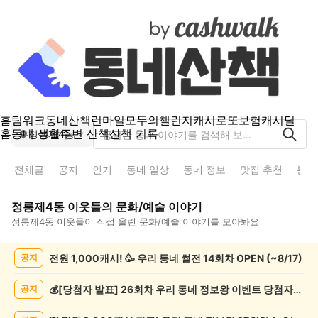
홈
팀워크
동네산책
런마일
모두의챌린지
캐시로또
보험
캐시딜
홈
동네 생활
주변 산책
산책 기록
정릉제4동
전체글
공지
인기
동네 일상
동네 정보
맛집 추천
분실
정릉제4동
이웃들의
문화/예술
이야기
정릉제4동
이웃들이 직접 올린
문화/예술
이야기를 모아봐요
정
전원 1,000캐시! 🥳 우리 동네 썰전 14회차 OPEN (~8/17)
공지
릉
제
4
💰[당첨자 발표] 26회차 우리 동네 정보왕 이벤트 당첨자를 발표합니다!
공지
동
문