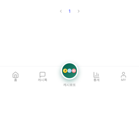
1
7
21
42
홈
캐시톡
통계
MY
캐시로또