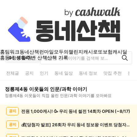
홈
팀워크
동네산책
런마일
모두의챌린지
캐시로또
보험
캐시딜
홈
동네 생활
주변 산책
산책 기록
정릉제4동
전체글
공지
인기
동네 일상
동네 정보
맛집 추천
분실
정릉제4동
이웃들의
인문/과학
이야기
정릉제4동
이웃들이 직접 올린
인문/과학
이야기를 모아봐요
정
전원 1,000캐시! 🥳 우리 동네 썰전 14회차 OPEN (~8/17)
공지
릉
제
4
💰[당첨자 발표] 26회차 우리 동네 정보왕 이벤트 당첨자를 발표합니다!
공지
동
인