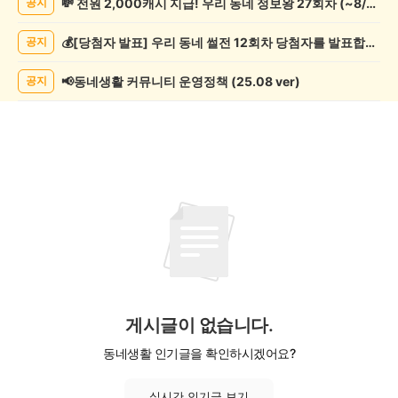
💸 전원 2,000캐시 지급! 우리 동네 정보왕 27회차 (~8/10)
공지
문/
과
💰[당첨자 발표] 우리 동네 썰전 12회차 당첨자를 발표합니다!
공지
학
게
시
📢동네생활 커뮤니티 운영정책 (25.08 ver)
공지
글
목
록
게시글이 없습니다.
동네생활 인기글을 확인하시겠어요?
실시간 인기글 보기