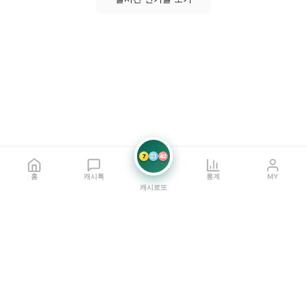
7
21
42
홈
캐시톡
통계
MY
캐시로또