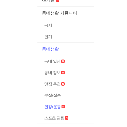
동네생활 커뮤니티
공지
인기
동네생활
동네 일상
동네 정보
맛집 추천
분실/실종
건강/운동
스포츠 관람