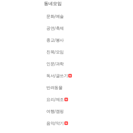
동네모임
문화/예술
공연/축제
종교/봉사
친목/모임
인문/과학
독서/글쓰기
반려동물
요리/제조
여행/캠핑
음악/악기