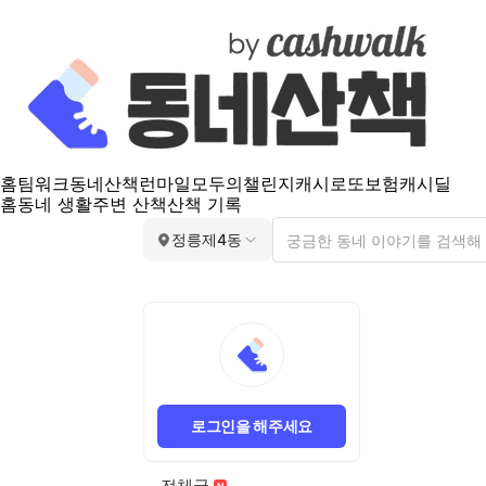
홈
팀워크
동네산책
런마일
모두의챌린지
캐시로또
보험
캐시딜
홈
동네 생활
주변 산책
산책 기록
정릉제4동
로그인을 해주세요
전체글