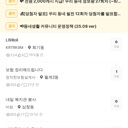
💸 전원 2,000캐시 지급! 우리 동네 정보왕 27회차 (~8/10)
공지
교/
봉
💰[당첨자 발표] 우리 동네 썰전 12회차 당첨자를 발표합니다!
공지
사
게
시
📢동네생활 커뮤니티 운영정책 (25.08 ver)
공지
글
목
Ll9llloll
록
0
회기동
댓글
KRTRK9M
9개월 전
334
9
7
보험 정리해드립니다
1
월계2동
댓글
정직한보험설계사
1년 전
555
7
2
내일 복지관 봉사
0
삼청동
댓글
바람
1년 전
855
17
10