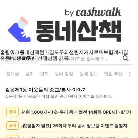
홈
팀워크
동네산책
런마일
모두의챌린지
캐시로또
보험
캐시딜
홈
동네 생활
주변 산책
산책 기록
길음제1동
전체글
공지
인기
동네 일상
동네 정보
맛집 추천
분실
길음제1동
이웃들의
종교/봉사
이야기
길음제1동
이웃들이 직접 올린
종교/봉사
이야기를 모아봐요
길
전원 1,000캐시! 🥳 우리 동네 썰전 14회차 OPEN (~8/17)
공지
음
제
1
💰[당첨자 발표] 26회차 우리 동네 정보왕 이벤트 당첨자를 발표합니다!
공지
동
종