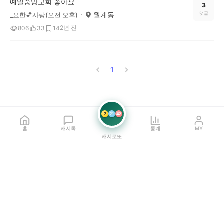
예일중앙교회 좋아요
3
월계동
댓글
_요한💕사랑(오전 오후)
2년 전
806
33
14
1
7
21
42
홈
캐시톡
통계
MY
캐시로또