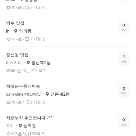
1개월 전
707
2
0
빙수 맛집
0
인의동
댓글
jh
1개월 전
537
7
0
창신동 맛집
1
창신제2동
댓글
미소지나
1개월 전
891
13
7
성북동누룽지백숙
2
정릉제2동
댓글
cahwalker매일매일
1개월 전
707
4
2
서촌누각 추천합니다~^^
0
성북동
댓글
프카
1개월 전
386
6
1