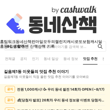
홈
팀워크
동네산책
런마일
모두의챌린지
캐시로또
보험
캐시딜
홈
동네 생활
주변 산책
산책 기록
길음제1동
전체글
공지
인기
동네 일상
동네 정보
맛집 추천
분실
길음제1동
이웃들의
맛집 추천
이야기
길음제1동
이웃들이 직접 올린
맛집 추천
이야기를 모아봐요
길
전원 1,000캐시! 🥳 우리 동네 썰전 14회차 OPEN (~8/17)
공지
음
제
1
💰[당첨자 발표] 26회차 우리 동네 정보왕 이벤트 당첨자를 발표합니다!
공지
동
맛