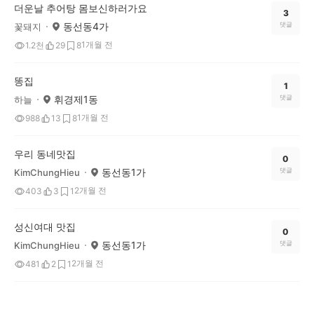
더운날 추어탕 몸보신하러가요
3
동선동4가
댓글
꽃돼지
1개월 전
1.2천
29
8
똥집
1
휘경제1동
댓글
하늘
1개월 전
988
13
8
우리 동네맛집
0
동선동1가
댓글
KimChungHieu
2개월 전
403
3
1
성신여대 맛집
0
동선동1가
댓글
KimChungHieu
2개월 전
481
2
1