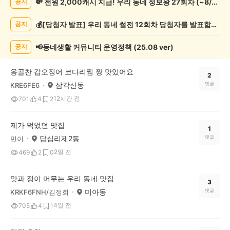
💸 전원 2,000캐시 지급! 우리 동네 정보왕 27회차 (~8/10)
공지
집
추
💰[당첨자 발표] 우리 동네 썰전 12회차 당첨자를 발표합니다!
공지
천
게
시
📢동네생활 커뮤니티 운영정책 (25.08 ver)
공지
글
목
옹골찬 갑오징어 코다리찜 짱 맛있어요
록
2
삼각산동
댓글
KRE6FE6
12시간 전
701
4
2
제가 먹었던 맛집
1
답십리제2동
댓글
민이
2일 전
469
2
0
맛과 정이 머무는 우리 동네 맛집
3
미아동
댓글
KRKF6FNH/김정희
4일 전
705
4
1