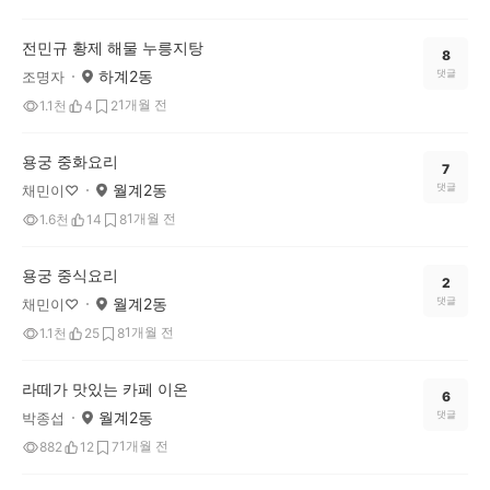
전민규 황제 해물 누릉지탕
8
하계2동
댓글
조명자
1개월 전
1.1천
4
2
용궁 중화요리
7
월계2동
댓글
채민이♡
1개월 전
1.6천
14
8
용궁 중식요리
2
월계2동
댓글
채민이♡
1개월 전
1.1천
25
8
라떼가 맛있는 카페 이온
6
월계2동
댓글
박종섭
1개월 전
882
12
7