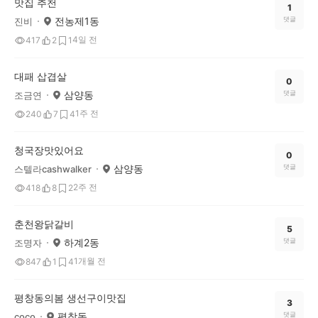
맛집 추천
1
전농제1동
댓글
진비
4일 전
417
2
1
대패 삽겹살
0
삼양동
댓글
조금연
1주 전
240
7
4
청국장맛있어요
0
삼양동
댓글
스텔라cashwalker
2주 전
418
8
2
춘천왕닭갈비
5
하계2동
댓글
조명자
1개월 전
847
1
4
평창동의봄 생선구이맛집
3
평창동
댓글
coco