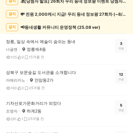
💰[당첨자 발표] 26회차 우리 동네 정보왕 이벤트 당첨자를 발표합니다!
공지
화/
예
💸 전원 2,000캐시 지급! 우리 동네 정보왕 27회차 (~8/10)
공지
술
게
시
📢동네생활 커뮤니티 운영정책 (25.08 ver)
공지
글
목
정릉, 일상 속에서 예술이 숨쉬는 동네
록
3
정릉제4동
댓글
너굴맨
5개월 전
105
0
1
성북구 보문숲길 도서관을 소개합니다
12
안암동2가
댓글
아메리카노
5개월 전
160
0
0
기차선로가문화거리가 되었다
5
하계2동
댓글
조명자
5개월 전
281
1
0