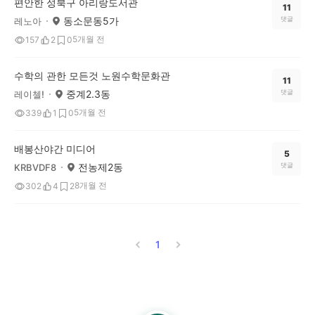
편안한 성북구 아리랑도서관
11
동소문동5가
댓글
레노아
5개월 전
157
2
0
수학의 관한 모든것 노원수학문화관
11
중계2.3동
댓글
레이첼!
5개월 전
339
1
0
배봉산야간 미디어
5
전농제2동
댓글
KRBVDF8
8개월 전
302
4
2
1