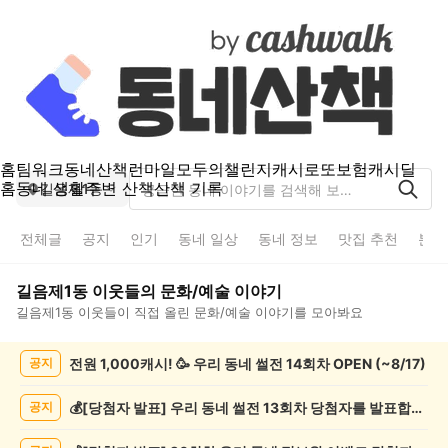
홈
팀워크
동네산책
런마일
모두의챌린지
캐시로또
보험
캐시딜
홈
동네 생활
주변 산책
산책 기록
길음제1동
전체글
공지
인기
동네 일상
동네 정보
맛집 추천
분실
길음제1동
이웃들의
문화/예술
이야기
길음제1동
이웃들이 직접 올린
문화/예술
이야기를 모아봐요
길
전원 1,000캐시! 🥳 우리 동네 썰전 14회차 OPEN (~8/17)
공지
음
제
1
💰[당첨자 발표] 우리 동네 썰전 13회차 당첨자를 발표합니다!
공지
동
문