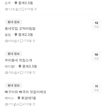
중계2.3동
순무
1개월 전
1.3천
3
5
동네 정보
12
댓글
동네맛집 꼬막비빔밥
중계2.3동
필립
1개월 전
638
3
1
동네 정보
10
댓글
우리동네 맛집소개
중계2.3동
레이첼!
1개월 전
760
4
1
동네 정보
11
댓글
뼈구이와 뼈국의 맛집이에요
휘경제1동
케이스
1개월 전
771
4
4