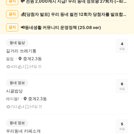
💸 전원 2,000캐시 지급! 우리 동네 정보왕 27회차 (~8/10)
공지
기
글
💰[당첨자 발표] 우리 동네 썰전 12회차 당첨자를 발표합니다!
공지
게
시
글
📢동네생활 커뮤니티 운영정책 (25.08 ver)
공지
목
록
동네 일상
4
댓글
길거리 쓰레기통
중계2.3동
필립
4일 전
455
2
2
동네 정보
6
댓글
시골밥상
중계2.3동
레이첼!
4일 전
702
4
0
동네 정보
5
댓글
우리동네 카페소개