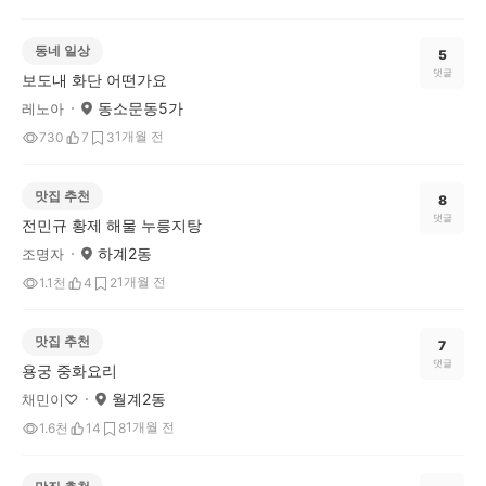
동네 일상
5
댓글
보도내 화단 어떤가요
동소문동5가
레노아
1개월 전
730
7
3
맛집 추천
8
댓글
전민규 황제 해물 누릉지탕
하계2동
조명자
1개월 전
1.1천
4
2
맛집 추천
7
댓글
용궁 중화요리
월계2동
채민이♡
1개월 전
1.6천
14
8