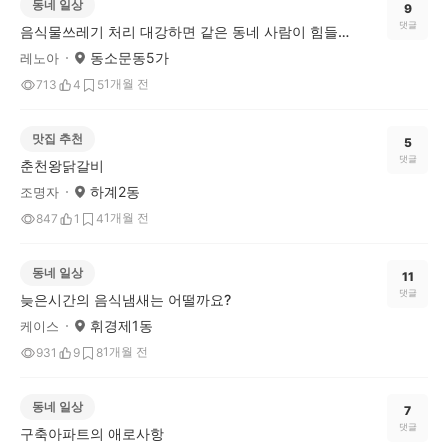
동네 일상
9
댓글
음식물쓰레기 처리 대강하면 같은 동네 사람이 힘들어요
동소문동5가
레노아
1개월 전
713
4
5
맛집 추천
5
댓글
춘천왕닭갈비
하계2동
조명자
1개월 전
847
1
4
동네 일상
11
댓글
늦은시간의 음식냄새는 어떨까요?
휘경제1동
케이스
1개월 전
931
9
8
동네 일상
7
댓글
구축아파트의 애로사항