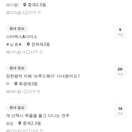
중계2.3동
레이첼!
1주 전
329
3
0
동네 정보
5
댓글
스타벅스&다이소
장위제2동
🍀살 롬🍀
2주 전
701
14
4
동네 정보
20
댓글
장한평역 카페 ‘브루드웨이’ 다녀왔어요 !
휘경제2동
뚜
2주 전
887
1
0
동네 일상
14
댓글
개 산책시 목줄을 풀고 다니는 견주
중계2.3동
필립
3주 전
770
10
2