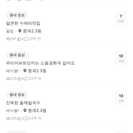
동네 정보
7
댓글
얼큰한 수제비맛집
중계2.3동
필립
3주 전
591
4
2
동네 일상
12
댓글
우리아파트단지는 소음공화국 같아요
중계2.3동
레이첼!
3주 전
574
6
3
동네 정보
13
댓글
진득한 들깨칼국수
중계2.3동
레이첼!
3주 전
555
3
0