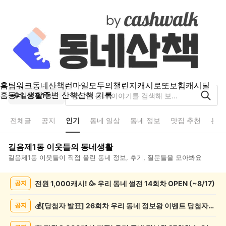
홈
팀워크
동네산책
런마일
모두의챌린지
캐시로또
보험
캐시딜
홈
동네 생활
주변 산책
산책 기록
길음제1동
전체글
공지
인기
동네 일상
동네 정보
맛집 추천
분실
길음제1동
이웃들의 동네생활
길음제1동
이웃들이 직접 올린 동네 정보, 후기, 질문들을 모아봐요
길
전원 1,000캐시! 🥳 우리 동네 썰전 14회차 OPEN (~8/17)
공지
음
제
1
💰[당첨자 발표] 26회차 우리 동네 정보왕 이벤트 당첨자를 발표합니다!
공지
동
인