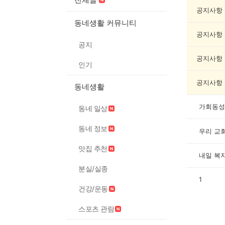
봉
사
공지사항
게
동네생활 커뮤니티
시
공지사항
글
공지
목
록
공지사항
인기
공지사항
동네생활
가회동성
동네 일상
동네 정보
우리 교
맛집 추천
내일 복
분실/실종
1
건강/운동
스포츠 관람