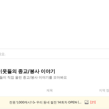
이웃들의
종교/봉사
이야기
들이 직접 올린
종교/봉사
이야기를 모아봐요
제목
지역 
전원 1,000캐시! 🥳 우리 동네 썰전 14회차 OPEN (~8/17)
[
21
]