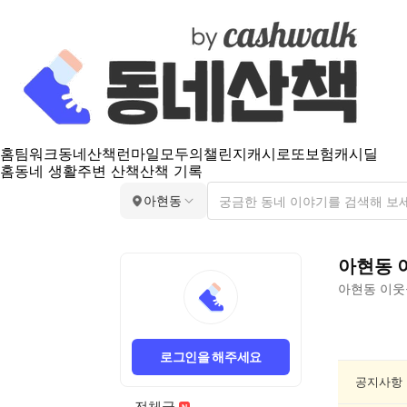
홈
팀워크
동네산책
런마일
모두의챌린지
캐시로또
보험
캐시딜
홈
동네 생활
주변 산책
산책 기록
아현동
아현동
아현동
이웃
아
현
로그인을 해주세요
동
종
공지사항
교/
전체글