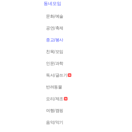
동네모임
문화/예술
공연/축제
종교/봉사
친목/모임
인문/과학
독서/글쓰기
반려동물
요리/제조
여행/캠핑
음악/악기