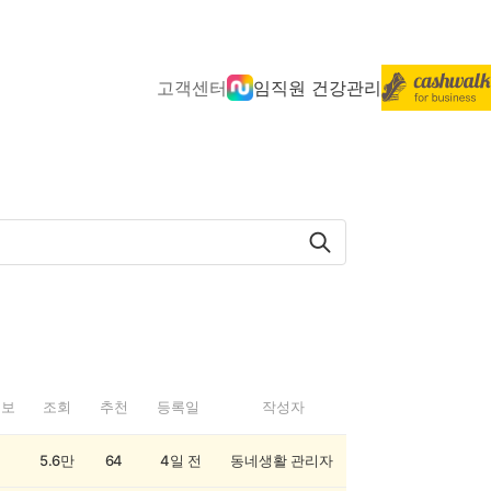
고객센터
임직원 건강관리
정보
조회
추천
등록일
작성자
5.6만
64
4일 전
동네생활 관리자