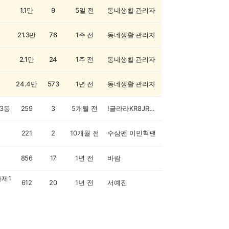
1.1만
9
5일 전
동네생활 관리자
21.3만
76
1주 전
동네생활 관리자
2.1만
24
1주 전
동네생활 관리자
24.4만
573
1년 전
동네생활 관리자
3동
259
3
5개월 전
!글라라KR8JRANX
221
2
10개월 전
수삼팬 이민혁팬
856
17
1년 전
바람
제1
612
20
1년 전
서예진