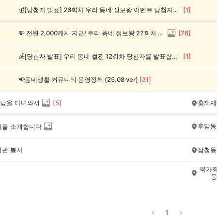
💰[당첨자 발표] 26회차 우리 동네 정보왕 이벤트 당첨자를 발표합니다!
[
1
]
💸 전원 2,000캐시 지급! 우리 동네 정보왕 27회차 (~8/10)
[
76
]
💰[당첨자 발표] 우리 동네 썰전 12회차 당첨자를 발표합니다!
[
1
]
📢동네생활 커뮤니티 운영정책 (25.08 ver)
[
31
]
당을 다녀와서
[
5
]
홍제제
후암동
회를 소개합니다
지관 봉사
삼청동
북가좌
동
1