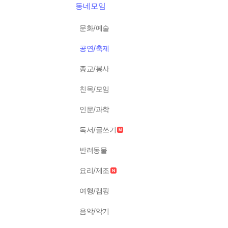
동네모임
문화/예술
공연/축제
종교/봉사
친목/모임
인문/과학
독서/글쓰기
반려동물
요리/제조
여행/캠핑
음악/악기