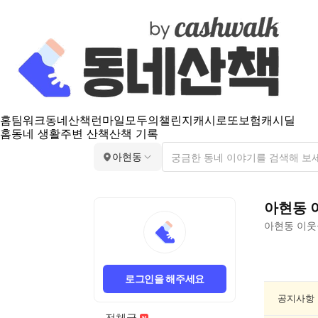
홈
팀워크
동네산책
런마일
모두의챌린지
캐시로또
보험
캐시딜
홈
동네 생활
주변 산책
산책 기록
아현동
아현동
아현동
이웃
아
현
로그인을 해주세요
동
공
공지사항
연/
전체글