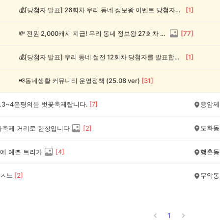
💰[당첨자 발표] 26회차 우리 동네 정보왕 이벤트 당첨자를 발표합니다!
[
1
]
💸 전원 2,000캐시 지급! 우리 동네 정보왕 27회차 (~8/10)
[
77
]
💰[당첨자 발표] 우리 동네 썰전 12회차 당첨자를 발표합니다!
[
1
]
📢동네생활 커뮤니티 운영정책 (25.08 ver)
[
31
]
4.3~4은평의봄 벗꽃축제랍니다.
[
7
]
응암제
도화동
화축제 거리로 한창입니다
[
2
]
에 예쁜 트리가
[
4
]
행촌동
ㅅ느
[
2
]
무악동
1