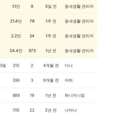
1.1만
9
5일 전
동네생활 관리자
21.4만
78
1주 전
동네생활 관리자
2.2만
24
1주 전
동네생활 관리자
24.4만
573
1년 전
동네생활 관리자
3동
215
2
4개월 전
다나
336
3
9개월 전
아하
889
19
1년 전
혀니지니맘
705
22
2년 전
나야나