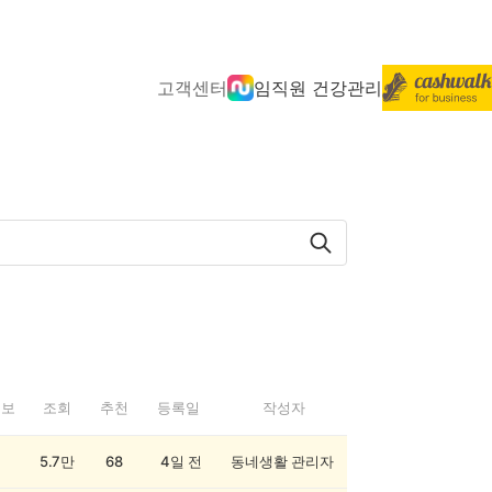
고객센터
임직원 건강관리
정보
조회
추천
등록일
작성자
5.7만
68
4일 전
동네생활 관리자