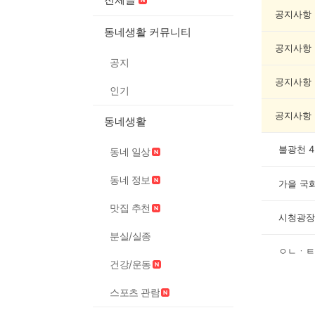
축
제
공지사항
게
동네생활 커뮤니티
시
공지사항
글
공지
목
록
공지사항
인기
공지사항
동네생활
불광천 
동네 일상
동네 정보
가을 국
맛집 추천
시청광장
분실/실종
ㅇㄴㆍㅌ
건강/운동
스포츠 관람