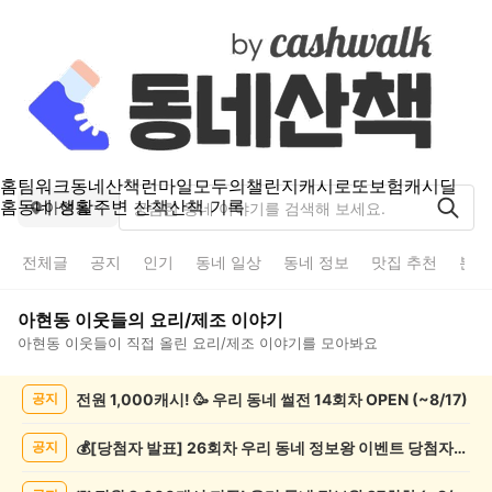
홈
팀워크
동네산책
런마일
모두의챌린지
캐시로또
보험
캐시딜
홈
동네 생활
주변 산책
산책 기록
아현동
전체글
공지
인기
동네 일상
동네 정보
맛집 추천
분실
아현동
이웃들의
요리/제조
이야기
아현동
이웃들이 직접 올린
요리/제조
이야기를 모아봐요
아
전원 1,000캐시! 🥳 우리 동네 썰전 14회차 OPEN (~8/17)
공지
현
동
요
💰[당첨자 발표] 26회차 우리 동네 정보왕 이벤트 당첨자를 발표합니다!
공지
리/
제