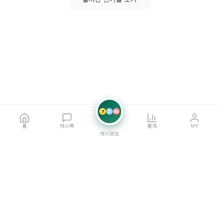
7
21
42
홈
캐시톡
통계
MY
캐시로또