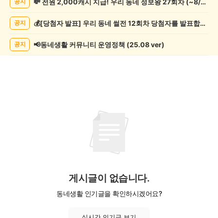
💸 전원 2,000캐시 지급! 우리 동네 정보왕 27회차 (~8/10)
공지
조
게
💰[당첨자 발표] 우리 동네 썰전 12회차 당첨자를 발표합니다!
공지
시
글
목
📢동네생활 커뮤니티 운영정책 (25.08 ver)
공지
록
게시글이 없습니다.
동네생활 인기글을 확인하시겠어요?
실시간 인기글 보기