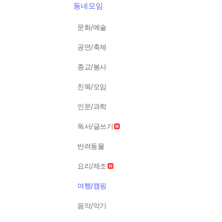
동네모임
문화/예술
공연/축제
종교/봉사
친목/모임
인문/과학
독서/글쓰기
반려동물
요리/제조
여행/캠핑
음악/악기