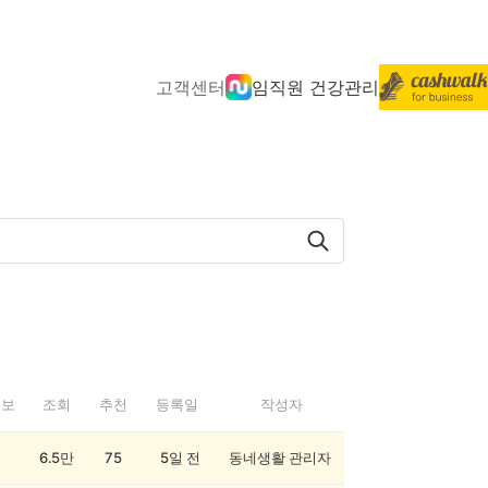
고객센터
임직원 건강관리
정보
조회
추천
등록일
작성자
6.5만
75
5일 전
동네생활 관리자