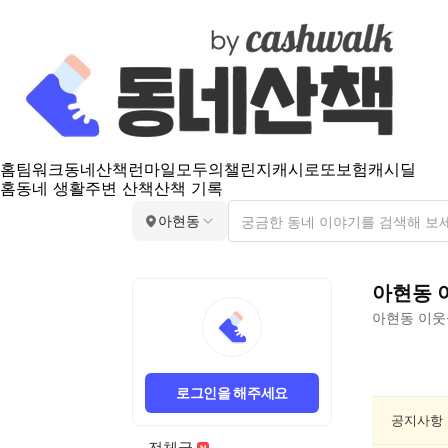
홈
팀워크
동네산책
런마일
모두의챌린지
캐시로또
보험
캐시딜
홈
동네 생활
주변 산책
산책 기록
아현동
아현동
아현동
이웃
아
현
로그인을 해주세요
동
여
공지사항
행/
전체글