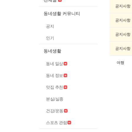
캠
핑
공지사항
게
동네생활 커뮤니티
시
공지사항
글
공지
목
록
공지사항
인기
공지사항
동네생활
여행
동네 일상
동네 정보
맛집 추천
분실/실종
건강/운동
스포츠 관람