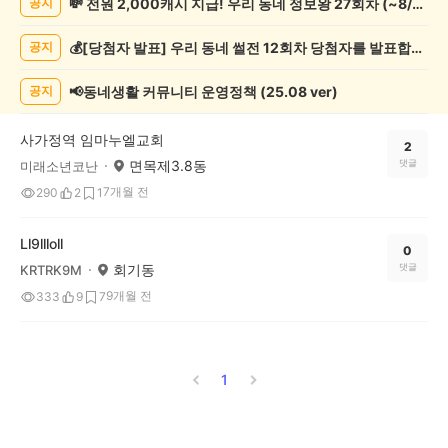
💸 전원 2,000캐시 지급! 우리 동네 정보왕 27회차 (~8/10)
공지
교/
봉
💰[당첨자 발표] 우리 동네 썰전 12회차 당첨자를 발표합니다!
공지
사
게
시
📢동네생활 커뮤니티 운영정책 (25.08 ver)
공지
글
목
사가정역 임마누엘교회
록
2
면목제3.8동
댓글
미래소년코난
7개월 전
290
2
1
Ll9llloll
0
회기동
댓글
KRTRK9M
9개월 전
333
9
7
1