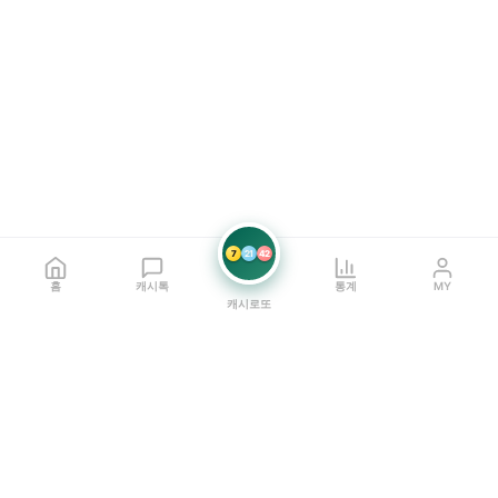
7
21
42
홈
캐시톡
통계
MY
캐시로또