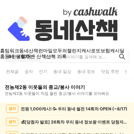
홈
팀워크
동네산책
런마일
모두의챌린지
캐시로또
보험
캐시딜
홈
동네 생활
주변 산책
산책 기록
전농제2동
전체글
공지
인기
동네 일상
동네 정보
맛집 추천
분실
전농제2동
이웃들의
종교/봉사
이야기
전농제2동
이웃들이 직접 올린
종교/봉사
이야기를 모아봐요
전
전원 1,000캐시! 🥳 우리 동네 썰전 14회차 OPEN (~8/17)
공지
농
제
2
💰[당첨자 발표] 26회차 우리 동네 정보왕 이벤트 당첨자를 발표합니다!
공지
동
종