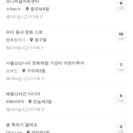
유니버설아트센터
6
중곡제4동
댓글
☆Ran☆
5개월 전
187
1
1
우리 동네 문화 스팟
10
청구동
댓글
행복한치이
5개월 전
239
2
1
서울상상나라 문화체험 가성비 어린이투어
7
구의제2동
댓글
조예인
5개월 전
294
1
0
배봉산야간 미디어
5
전농제2동
댓글
KRBVDF8
8개월 전
293
4
2
츰 축제가 열려요
2
장안제1동
댓글
Ok k.Lee