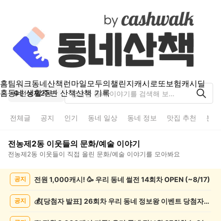
홈
팀워크
동네산책
런마일
모두의챌린지
캐시로또
보험
캐시딜
홈
동네 생활
주변 산책
산책 기록
전농제2동
전체글
공지
인기
동네 일상
동네 정보
맛집 추천
분실
전농제2동
이웃들의
문화/예술
이야기
전농제2동
이웃들이 직접 올린
문화/예술
이야기를 모아봐요
전
전원 1,000캐시! 🥳 우리 동네 썰전 14회차 OPEN (~8/17)
공지
농
제
2
💰[당첨자 발표] 26회차 우리 동네 정보왕 이벤트 당첨자를 발표합니다!
공지
동
문