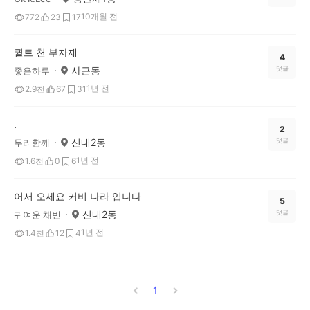
10개월 전
772
23
17
퀼트 천 부자재
4
사근동
댓글
좋은하루
1년 전
2.9천
67
31
.
2
신내2동
댓글
두리함께
1년 전
1.6천
0
6
어서 오세요 커비 나라 입니다
5
신내2동
댓글
귀여운 채빈
1년 전
1.4천
12
4
1