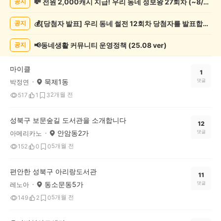
💸 전원 2,000캐시 지급! 우리 동네 정보왕 27회차 (~8/10)
공지
화/
예
💰[당첨자 발표] 우리 동네 썰전 12회차 당첨자를 발표합니다!
공지
술
게
시
📢동네생활 커뮤니티 운영정책 (25.08 ver)
공지
글
목
마이클
록
1
묵제1동
댓글
박정연
2개월 전
517
1
3
성북구 보문숲길 도서관을 소개합니다
12
안암동2가
댓글
아메리카노
5개월 전
152
0
0
편안한 성북구 아리랑도서관
11
동소문동5가
댓글
레노아
5개월 전
149
2
0