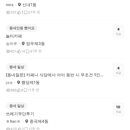
신내1동
mira
1주 전
351
3
0
동네인증 했어요
4
댓글
놀터카패
망우제3동
송하루
1주 전
601
14
4
동네 일상
4
댓글
[동네질문] 카페나 식당에서 아이 동반 시 무조건 1인 1메뉴, 이건 문제다 vs 괜찮다?
행당제1동
j o o
1주 전
989
6
1
동네 일상
10
댓글
쓰레기무단투기
중곡제4동
☆Ran☆
1주 전
420
2
1