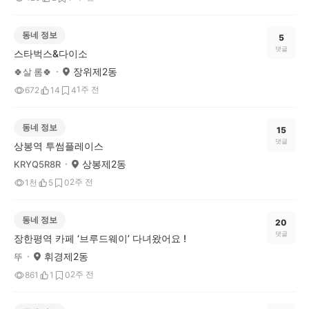
동네 정보
5
댓글
스타벅스&다이소
장위제2동
🍀살 롬🍀
1주 전
672
14
4
동네 정보
15
댓글
상봉역 투썸플레이스
상봉제2동
KRYQ5R8R
2주 전
1천
5
0
동네 정보
20
댓글
장한평역 카페 ‘브루드웨이’ 다녀왔어요 !
휘경제2동
뚜
2주 전
861
1
0