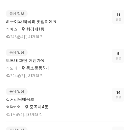
동네 정보
11
댓글
뼈구이와 뼈국의 맛집이에요
휘경제1동
케이스
1개월 전
746
4
4
동네 일상
5
댓글
보도내 화단 어떤가요
동소문동5가
레노아
1개월 전
724
7
3
동네 일상
14
댓글
길거리담배꽁초
중곡제4동
☆Ran☆
1개월 전
1천
4
3