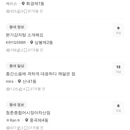
휘경제1동
케이스
1개월 전
925
9
8
동네 정보
9
댓글
본가감자탕 소개해요
상봉제2동
KRYQ5R8R
1개월 전
798
2
0
동네 일상
13
댓글
층간소음에 격하게 대응하다 깨달은 점
신내1동
mira
1개월 전
1.2천
4
3
동네 정보
6
댓글
청춘종합어시장아차산점
중곡제4동
☆Ran☆
1개월 전
677
3
0