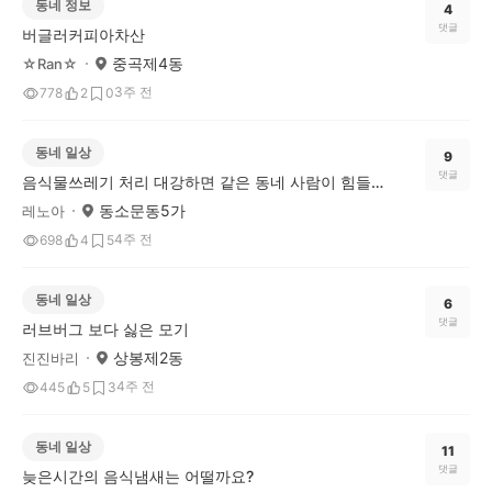
동네 정보
4
댓글
버글러커피아차산
중곡제4동
☆Ran☆
3주 전
778
2
0
동네 일상
9
댓글
음식물쓰레기 처리 대강하면 같은 동네 사람이 힘들어요
동소문동5가
레노아
4주 전
698
4
5
동네 일상
6
댓글
러브버그 보다 싫은 모기
상봉제2동
진진바리
4주 전
445
5
3
동네 일상
11
댓글
늦은시간의 음식냄새는 어떨까요?