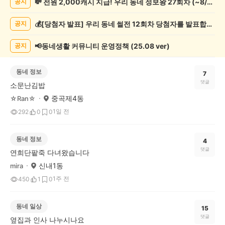
💸 전원 2,000캐시 지급! 우리 동네 정보왕 27회차 (~8/10)
공지
기
글
💰[당첨자 발표] 우리 동네 썰전 12회차 당첨자를 발표합니다!
공지
게
시
글
📢동네생활 커뮤니티 운영정책 (25.08 ver)
공지
목
록
동네 정보
7
댓글
소문난김밥
중곡제4동
☆Ran☆
1일 전
292
0
0
동네 정보
4
댓글
연희단팥죽 다녀왔습니다
신내1동
mira
1주 전
450
1
0
동네 일상
15
댓글
옆집과 인사 나누시나요