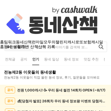
홈
팀워크
동네산책
런마일
모두의챌린지
캐시로또
보험
캐시딜
홈
동네 생활
주변 산책
산책 기록
전농제2동
전체글
공지
인기
동네 일상
동네 정보
맛집 추천
분실
전농제2동
이웃들의 동네생활
전농제2동
이웃들이 직접 올린 동네 정보, 후기, 질문들을 모아봐요
전
전원 1,000캐시! 🥳 우리 동네 썰전 14회차 OPEN (~8/17)
공지
농
제
2
💰[당첨자 발표] 26회차 우리 동네 정보왕 이벤트 당첨자를 발표합니다!
공지
동
인