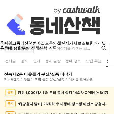
홈
팀워크
동네산책
런마일
모두의챌린지
캐시로또
보험
캐시딜
홈
동네 생활
주변 산책
산책 기록
전농제2동
전체글
공지
인기
동네 일상
동네 정보
맛집 추천
분실
전농제2동
이웃들의
분실/실종
이야기
전농제2동
이웃들이 직접 올린
분실/실종
이야기를 모아봐요
전
전원 1,000캐시! 🥳 우리 동네 썰전 14회차 OPEN (~8/17)
공지
농
제
2
💰[당첨자 발표] 26회차 우리 동네 정보왕 이벤트 당첨자를 발표합니다!
공지
동
분