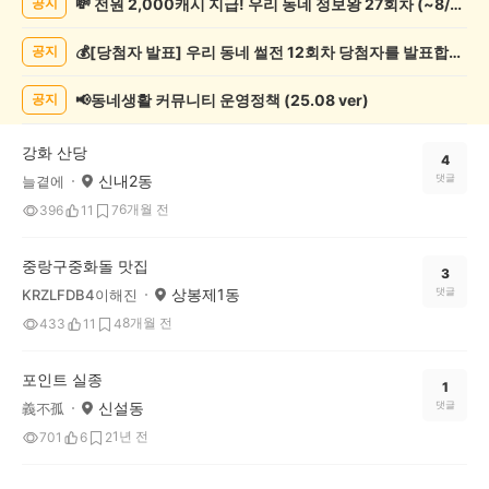
💸 전원 2,000캐시 지급! 우리 동네 정보왕 27회차 (~8/10)
공지
실/
실
💰[당첨자 발표] 우리 동네 썰전 12회차 당첨자를 발표합니다!
공지
종
게
시
📢동네생활 커뮤니티 운영정책 (25.08 ver)
공지
글
목
강화 산당
록
4
신내2동
댓글
늘곁에
6개월 전
396
11
7
중랑구중화돌 맛집
3
상봉제1동
댓글
KRZLFDB4이해진
8개월 전
433
11
4
포인트 실종
1
신설동
댓글
義不孤
1년 전
701
6
2