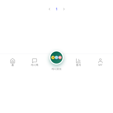
1
7
21
42
홈
캐시톡
통계
MY
캐시로또