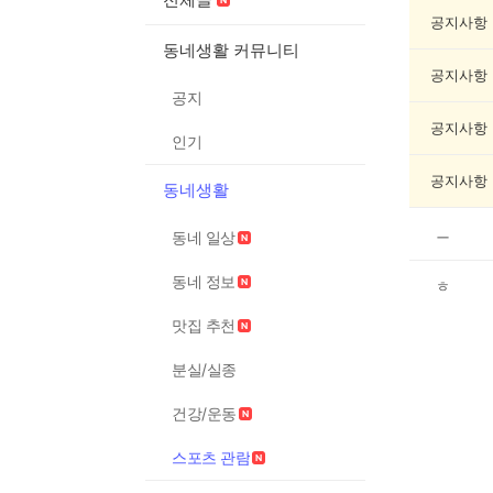
포
츠
공지사항
관
동네생활 커뮤니티
람
공지사항
게
공지
시
글
공지사항
인기
목
록
공지사항
동네생활
ㅡ
동네 일상
동네 정보
ㅎ
맛집 추천
분실/실종
건강/운동
스포츠 관람