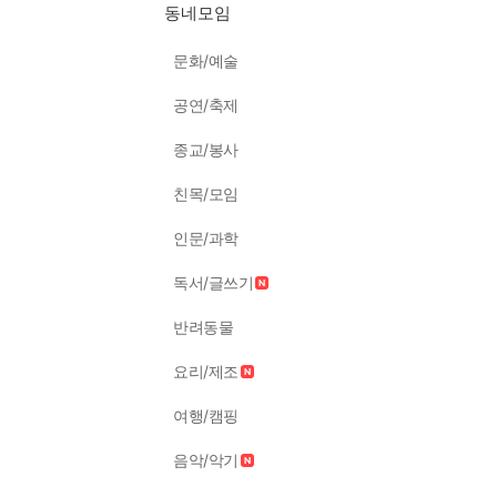
동네모임
문화/예술
공연/축제
종교/봉사
친목/모임
인문/과학
독서/글쓰기
반려동물
요리/제조
여행/캠핑
음악/악기