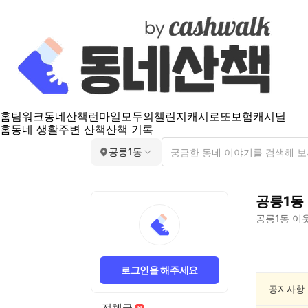
홈
팀워크
동네산책
런마일
모두의챌린지
캐시로또
보험
캐시딜
홈
동네 생활
주변 산책
산책 기록
공릉1동
공릉1동
공릉1동
이웃
공
릉
로그인을 해주세요
1
동
공지사항
스
전체글