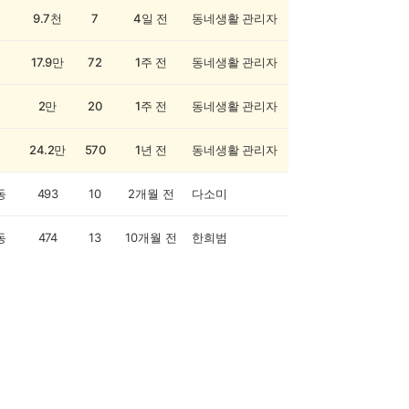
9.7천
7
4일 전
동네생활 관리자
17.9만
72
1주 전
동네생활 관리자
2만
20
1주 전
동네생활 관리자
24.2만
570
1년 전
동네생활 관리자
동
493
10
2개월 전
다소미
동
474
13
10개월 전
한희범