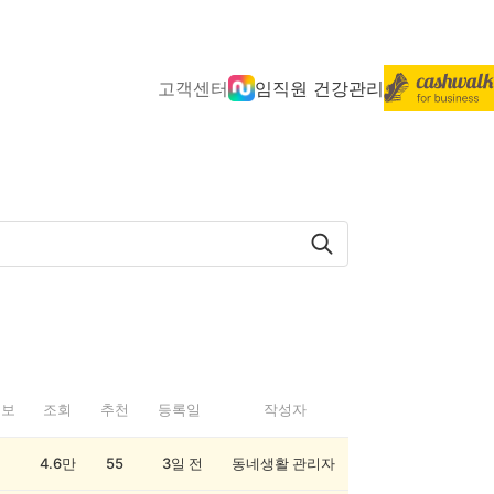
고객센터
임직원 건강관리
정보
조회
추천
등록일
작성자
4.6만
55
3일 전
동네생활 관리자