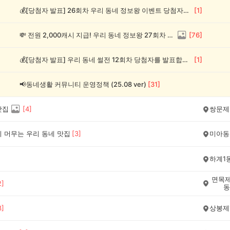
💰[당첨자 발표] 26회차 우리 동네 정보왕 이벤트 당첨자를 발표합니다!
[
1
]
💸 전원 2,000캐시 지급! 우리 동네 정보왕 27회차 (~8/10)
[
76
]
💰[당첨자 발표] 우리 동네 썰전 12회차 당첨자를 발표합니다!
[
1
]
📢동네생활 커뮤니티 운영정책 (25.08 ver)
[
31
]
맛집
[
4
]
쌍문제
이 머무는 우리 동네 맛집
[
3
]
미아동
하계1
면목제
2
]
동
3
]
상봉제