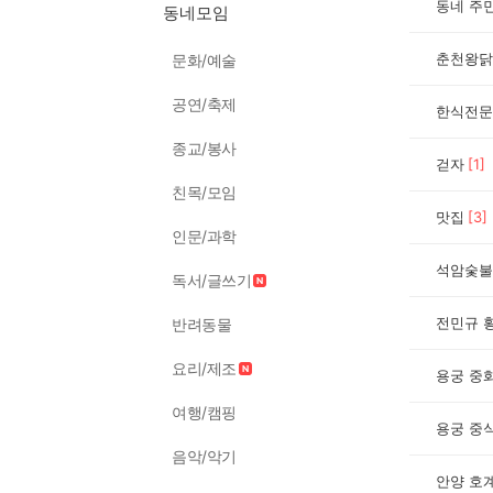
동네 주
동네모임
춘천왕닭
문화/예술
공연/축제
한식전문
종교/봉사
걷자
[
1
]
친목/모임
맛집
[
3
]
인문/과학
석암숯불
독서/글쓰기
전민규 
반려동물
요리/제조
용궁 중
여행/캠핑
용궁 중
음악/악기
안양 호