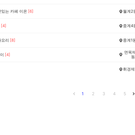
맛있는 카페 이온
[
6
]
월계2
[
4
]
중계4
화요리
[
8
]
중계1
면목제
이
[
4
]
동
휘경제
1
2
3
4
5