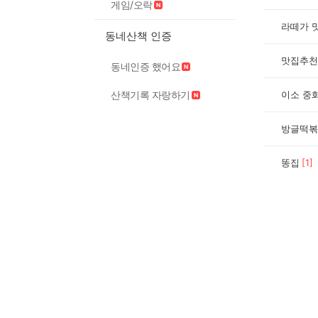
게임/오락
라떼가 
동네산책 인증
맛집추천
동네인증 했어요
산책기록 자랑하기
이소 중
방글떡볶
똥집
[
1
]