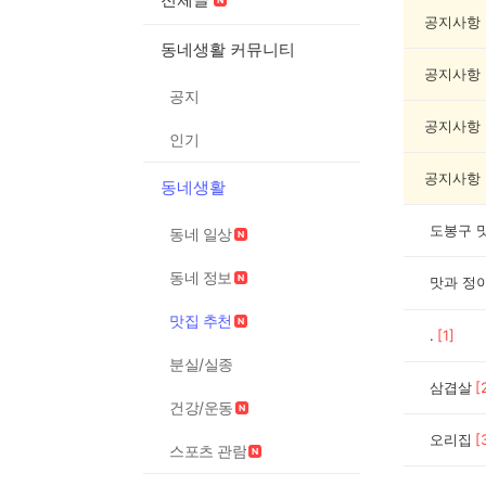
집
추
공지사항
천
동네생활 커뮤니티
게
공지사항
시
공지
글
목
공지사항
인기
록
공지사항
동네생활
도봉구 
동네 일상
동네 정보
맛과 정
맛집 추천
.
[
1
]
분실/실종
삼겹살
[
건강/운동
오리집
[
스포츠 관람