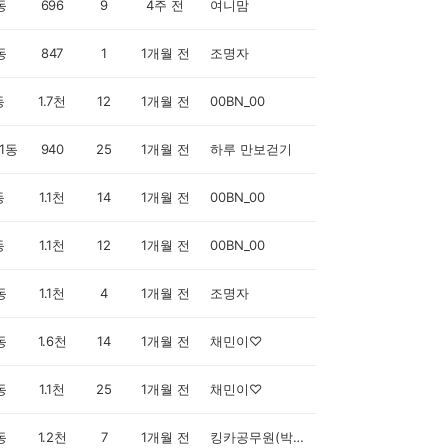
동
696
9
4주 전
여니맘
동
847
1
1개월 전
조명자
동
1.7천
12
1개월 전
00BN_00
1동
940
25
1개월 전
하루 만보걷기
동
1.1천
14
1개월 전
00BN_00
동
1.1천
12
1개월 전
00BN_00
동
1.1천
4
1개월 전
조명자
동
1.6천
14
1개월 전
채민이♡
동
1.1천
25
1개월 전
채민이♡
동
1.2천
7
1개월 전
킹카공무원(박진영)