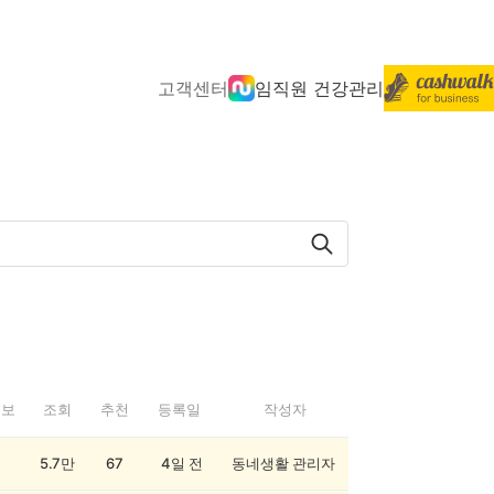
고객센터
임직원 건강관리
정보
조회
추천
등록일
작성자
5.7만
67
4일 전
동네생활 관리자