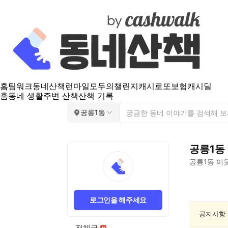
홈
팀워크
동네산책
런마일
모두의챌린지
캐시로또
보험
캐시딜
홈
동네 생활
주변 산책
산책 기록
공릉1동
공릉1동
공릉1동
이웃
공
릉
로그인을 해주세요
1
동
공지사항
맛
전체글