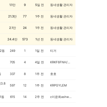
1.1만
9
5일 전
동네생활 관리자
21.3만
77
1주 전
동네생활 관리자
2.1만
24
1주 전
동네생활 관리자
24.4만
573
1년 전
동네생활 관리자
2동
249
1
1일 전
티거
705
4
4일 전
KRKF6FNH/김정희
동
337
8
1주 전
호호
3.8
597
12
1주 전
KRPGYLEM
1동
615
14
2주 전
c이윤희ashwalker