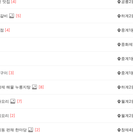
민 맛집
[
4
]
공릉2
갈비
[
5
]
하계2
점
[
4
]
중계1
중화제
중계1
구이
[
3
]
중계1
황제 해물 누릉지탕
[
8
]
하계2
화요리
[
7
]
월계2
식요리
[
2
]
월계2
계동 편채 한마당
[
2
]
창제4