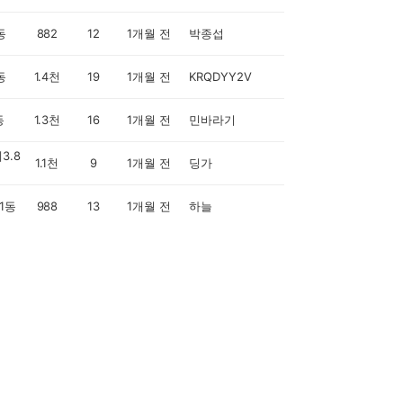
동
882
12
1개월 전
박종섭
동
1.4천
19
1개월 전
KRQDYY2V
동
1.3천
16
1개월 전
민바라기
3.8
1.1천
9
1개월 전
딩가
1동
988
13
1개월 전
하늘