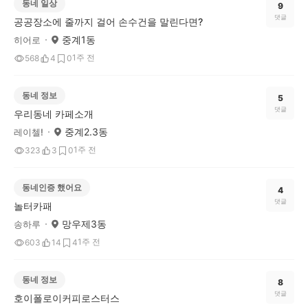
동네 일상
9
댓글
공공장소에 줄까지 걸어 손수건을 말린다면?
중계1동
히어로
1주 전
568
4
0
동네 정보
5
댓글
우리동네 카페소개
중계2.3동
레이첼!
1주 전
323
3
0
동네인증 했어요
4
댓글
놀터카패
망우제3동
송하루
1주 전
603
14
4
동네 정보
8
댓글
호이폴로이커피로스터스