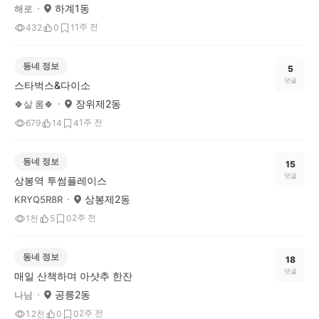
하계1동
해로
1주 전
432
0
1
동네 정보
5
댓글
스타벅스&다이소
장위제2동
🍀살 롬🍀
1주 전
679
14
4
동네 정보
15
댓글
상봉역 투썸플레이스
상봉제2동
KRYQ5R8R
2주 전
1천
5
0
동네 정보
18
댓글
매일 산책하며 아샷추 한잔
공릉2동
나님
2주 전
1.2천
0
0