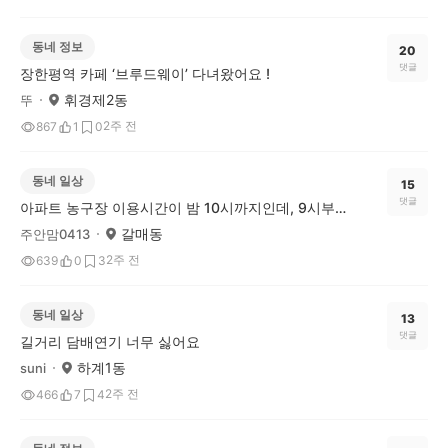
동네 정보
20
댓글
장한평역 카페 ‘브루드웨이’ 다녀왔어요 !
휘경제2동
뚜
2주 전
867
1
0
동네 일상
15
댓글
아파트 농구장 이용시간이 밤 10시까지인데, 9시부터 눈치를 봐야 할까요?
갈매동
주안맘0413
2주 전
639
0
3
동네 일상
13
댓글
길거리 담배연기 너무 싫어요
하계1동
suni
2주 전
466
7
4