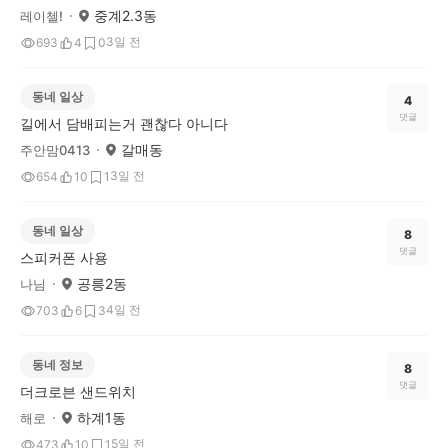
중계2.3동
레이첼!
3일 전
693
4
0
동네 일상
4
댓글
길에서 담배피는거 괜찮다 아니다
갈매동
주안맘0413
3일 전
654
10
1
동네 일상
8
댓글
스피커폰 사용
공릉2동
나님
4일 전
703
6
3
동네 정보
8
댓글
더크로븐 샌드위치
하계1동
해로
5일 전
473
10
1