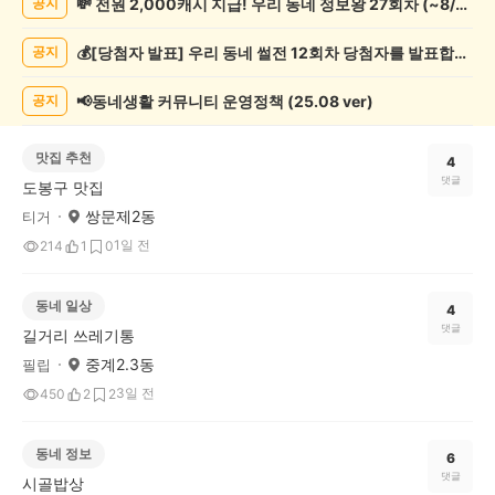
💸 전원 2,000캐시 지급! 우리 동네 정보왕 27회차 (~8/10)
공지
글
게
💰[당첨자 발표] 우리 동네 썰전 12회차 당첨자를 발표합니다!
공지
시
글
목
📢동네생활 커뮤니티 운영정책 (25.08 ver)
공지
록
맛집 추천
4
댓글
도봉구 맛집
쌍문제2동
티거
1일 전
214
1
0
동네 일상
4
댓글
길거리 쓰레기통
중계2.3동
필립
3일 전
450
2
2
동네 정보
6
댓글
시골밥상