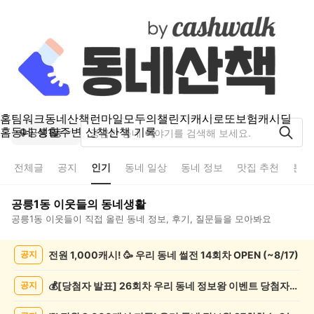
홈
팀워크
동네산책
런마일
모두의챌린지
캐시로또
보험
캐시딜
홈
동네 생활
주변 산책
산책 기록
공릉1동
전체글
공지
인기
동네 일상
동네 정보
맛집 추천
분실
공릉1동
이웃들의 동네생활
공릉1동
이웃들이 직접 올린 동네 정보, 후기, 질문들을 모아봐요
공
전원 1,000캐시! 🥳 우리 동네 썰전 14회차 OPEN (~8/17)
공지
릉
1
동
💰[당첨자 발표] 26회차 우리 동네 정보왕 이벤트 당첨자를 발표합니다!
공지
인
기