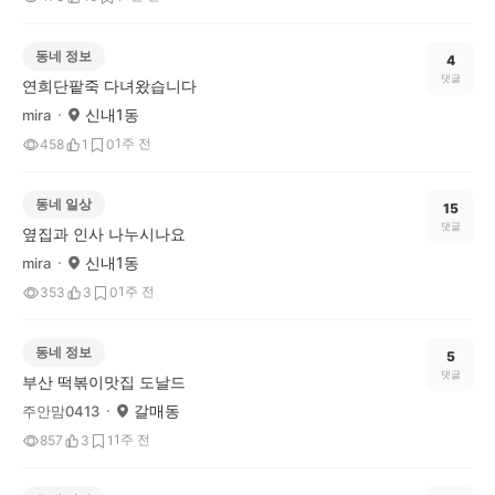
동네 정보
4
댓글
연희단팥죽 다녀왔습니다
신내1동
mira
1주 전
458
1
0
동네 일상
15
댓글
옆집과 인사 나누시나요
신내1동
mira
1주 전
353
3
0
동네 정보
5
댓글
부산 떡볶이맛집 도날드
갈매동
주안맘0413
1주 전
857
3
1