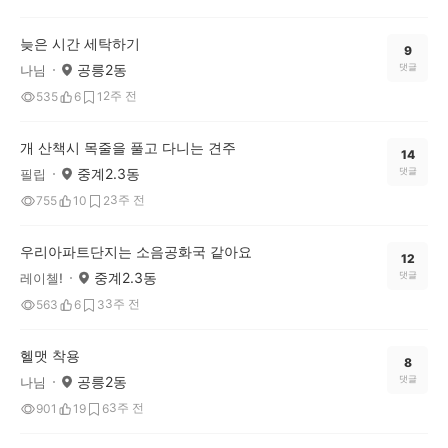
늦은 시간 세탁하기
9
공릉2동
댓글
나님
2주 전
535
6
1
개 산책시 목줄을 풀고 다니는 견주
14
중계2.3동
댓글
필립
3주 전
755
10
2
우리아파트단지는 소음공화국 같아요
12
중계2.3동
댓글
레이첼!
3주 전
563
6
3
헬맷 착용
8
공릉2동
댓글
나님
3주 전
901
19
6