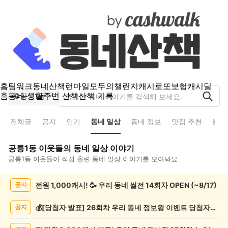
홈
팀워크
동네산책
런마일
모두의챌린지
캐시로또
보험
캐시딜
홈
동네 생활
주변 산책
산책 기록
공릉1동
전체글
공지
인기
동네 일상
동네 정보
맛집 추천
분실
공릉1동
이웃들의
동네 일상
이야기
공릉1동
이웃들이 직접 올린
동네 일상
이야기를 모아봐요
공
전원 1,000캐시! 🥳 우리 동네 썰전 14회차 OPEN (~8/17)
공지
릉
1
동
💰[당첨자 발표] 26회차 우리 동네 정보왕 이벤트 당첨자를 발표합니다!
공지
동
네