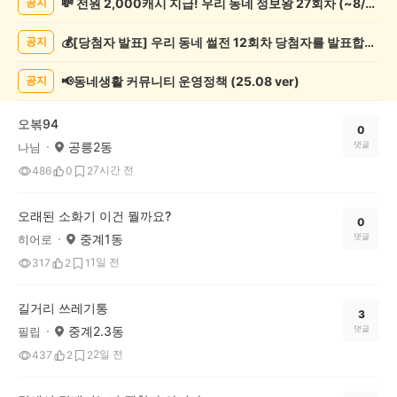
💸 전원 2,000캐시 지급! 우리 동네 정보왕 27회차 (~8/10)
공지
일
상
💰[당첨자 발표] 우리 동네 썰전 12회차 당첨자를 발표합니다!
공지
게
시
글
📢동네생활 커뮤니티 운영정책 (25.08 ver)
공지
목
록
오볶94
0
공릉2동
댓글
나님
7시간 전
486
0
2
오래된 소화기 이건 뭘까요?
0
중계1동
댓글
히어로
1일 전
317
2
1
길거리 쓰레기통
3
중계2.3동
댓글
필립
2일 전
437
2
2