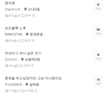
명지원
0
신내2동
댓글
안뇽하시유
3주 전
574
21
8
보도블록 노후
10
중계본동
댓글
KRWY2TX8
3주 전
818
13
8
러브버그 보다 싫은 모기
6
상봉제2동
댓글
진진바리
4주 전
442
5
3
훈육을 하고싶었지만 그냥 지나쳤어요
11
갈매동
댓글
주안맘0413
1개월 전
778
11
4