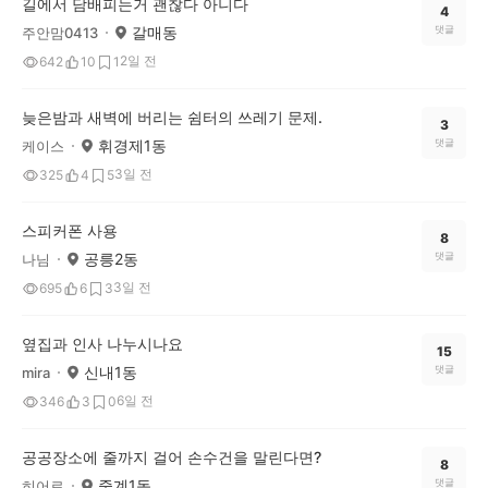
길에서 담배피는거 괜찮다 아니다
4
갈매동
댓글
주안맘0413
2일 전
642
10
1
늦은밤과 새벽에 버리는 쉼터의 쓰레기 문제.
3
휘경제1동
댓글
케이스
3일 전
325
4
5
스피커폰 사용
8
공릉2동
댓글
나님
3일 전
695
6
3
옆집과 인사 나누시나요
15
신내1동
댓글
mira
6일 전
346
3
0
공공장소에 줄까지 걸어 손수건을 말린다면?
8
중계1동
댓글
히어로