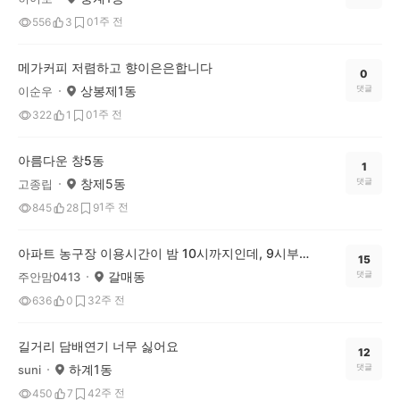
1주 전
556
3
0
메가커피 저렴하고 향이은은합니다
0
상봉제1동
댓글
이순우
1주 전
322
1
0
아름다운 창5동
1
창제5동
댓글
고종립
1주 전
845
28
9
아파트 농구장 이용시간이 밤 10시까지인데, 9시부터 눈치를 봐야 할까요?
15
갈매동
댓글
주안맘0413
2주 전
636
0
3
길거리 담배연기 너무 싫어요
12
하계1동
댓글
suni
2주 전
450
7
4