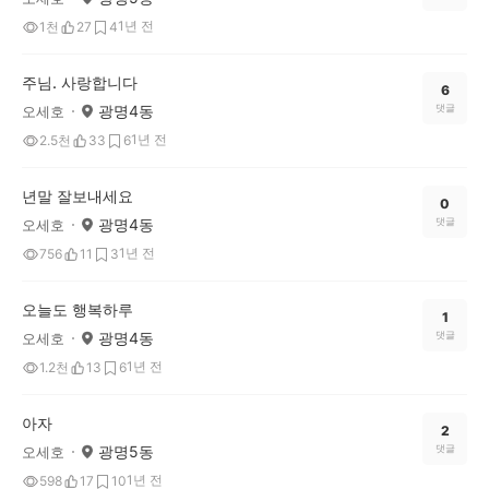
1년 전
1천
27
4
주님. 사랑합니다
6
광명4동
댓글
오세호
1년 전
2.5천
33
6
년말 잘보내세요
0
광명4동
댓글
오세호
1년 전
756
11
3
오늘도 행복하루
1
광명4동
댓글
오세호
1년 전
1.2천
13
6
아자
2
광명5동
댓글
오세호
1년 전
598
17
10