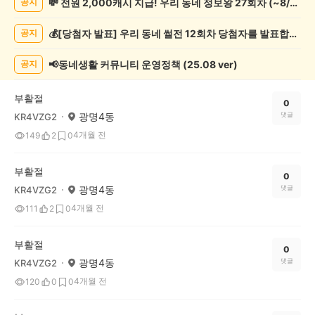
💸 전원 2,000캐시 지급! 우리 동네 정보왕 27회차 (~8/10)
공지
교/
봉
💰[당첨자 발표] 우리 동네 썰전 12회차 당첨자를 발표합니다!
공지
사
게
시
📢동네생활 커뮤니티 운영정책 (25.08 ver)
공지
글
목
부활절
록
0
광명4동
댓글
KR4VZG2
4개월 전
149
2
0
부활절
0
광명4동
댓글
KR4VZG2
4개월 전
111
2
0
부활절
0
광명4동
댓글
KR4VZG2
4개월 전
120
0
0