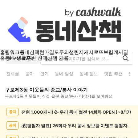
홈
팀워크
동네산책
런마일
모두의챌린지
캐시로또
보험
캐시딜
홈
동네 생활
주변 산책
산책 기록
구로제3동
전체글
공지
인기
동네 일상
동네 정보
맛집 추천
분실
구로제3동
이웃들의
종교/봉사
이야기
구로제3동
이웃들이 직접 올린
종교/봉사
이야기를 모아봐요
구
전원 1,000캐시! 🥳 우리 동네 썰전 14회차 OPEN (~8/17)
공지
로
제
3
💰[당첨자 발표] 26회차 우리 동네 정보왕 이벤트 당첨자를 발표합니다!
공지
동
종