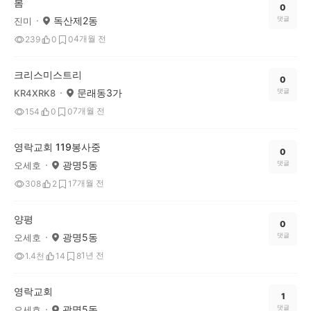
봄
0
독산제2동
댓글
진미
4개월 전
239
0
0
크리스미스트리
0
문래동3가
댓글
KR4XRK8
7개월 전
154
0
0
영락교회 119봉사중
0
광명5동
댓글
오세호
7개월 전
308
2
1
양평
0
광명5동
댓글
오세호
1년 전
1.4천
14
8
영락교회
1
광명5동
댓글
오세호