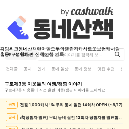
홈
팀워크
동네산책
런마일
모두의챌린지
캐시로또
보험
캐시딜
홈
동네 생활
주변 산책
산책 기록
구로제3동
전체글
공지
인기
동네 일상
동네 정보
맛집 추천
분실
구로제3동
이웃들의
여행/캠핑
이야기
구로제3동
이웃들이 직접 올린
여행/캠핑
이야기를 모아봐요
구
전원 1,000캐시! 🥳 우리 동네 썰전 14회차 OPEN (~8/17)
공지
로
제
3
💰[당첨자 발표] 우리 동네 썰전 13회차 당첨자를 발표합니다!
공지
동
여