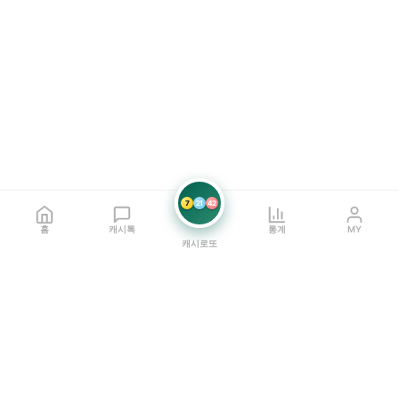
7
21
42
홈
캐시톡
통계
MY
캐시로또