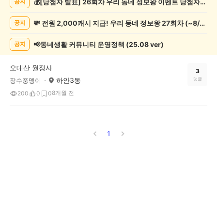
💰[당첨자 발표] 26회차 우리 동네 정보왕 이벤트 당첨자를 발표합니다!
공지
행/
캠
💸 전원 2,000캐시 지급! 우리 동네 정보왕 27회차 (~8/10)
공지
핑
게
시
📢동네생활 커뮤니티 운영정책 (25.08 ver)
공지
글
목
오대산 월정사
록
3
하안3동
댓글
장수풍뎅이
8개월 전
200
0
0
1