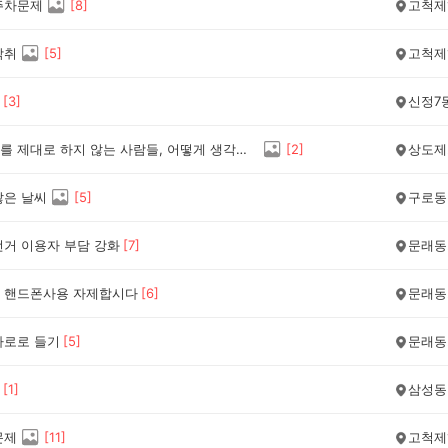
주차문제
[
8
]
고척제
악취
[
5
]
고척제
[
3
]
신정7
분리수거를 제대로 하지 않는 사람들, 어떻게 생각하세요?
[
2
]
상도제
많은 날씨
[
5
]
구로동
전거 이용자 부담 강화
[
7
]
문래동
 핸드폰사용 자제합시다
[
6
]
문래동
가로로 들기
[
5
]
문래동
[
1
]
삼성동
문제
[
11
]
고척제