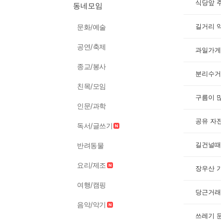
식당앞 
동네모임
길거리 
문화/예술
공연/축제
과일가게
종교/봉사
친목/모임
구름이 
인문/과학
공유 자
독서/글쓰기
길건널때
반려동물
요리/제조
장우산 
여행/캠핑
당근거래
음악/악기
쓰레기 