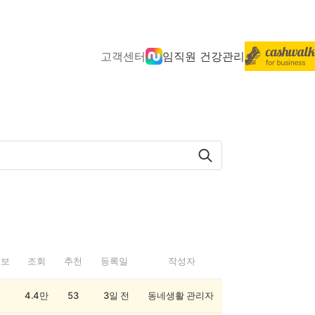
고객센터
임직원 건강관리
정보
조회
추천
등록일
작성자
4.4만
53
3일 전
동네생활 관리자