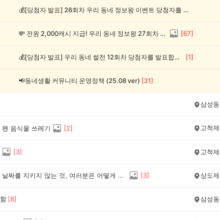
💰[당첨자 발표] 26회차 우리 동네 정보왕 이벤트 당첨자를 발표합니다!
💸 전원 2,000캐시 지급! 우리 동네 정보왕 27회차 (~8/10)
[
67
]
💰[당첨자 발표] 우리 동네 썰전 12회차 당첨자를 발표합니다!
[
1
]
📢동네생활 커뮤니티 운영정책 (25.08 ver)
[
31
]
삼성동
고척제
 왠 음식물 쓰레기
[
2
]
[
3
]
고척제
분리수거 날짜를 지키지 않는 것, 여러분은 어떻게 생각하시나요?
[
3
]
상도제
함
[
8
]
삼성동