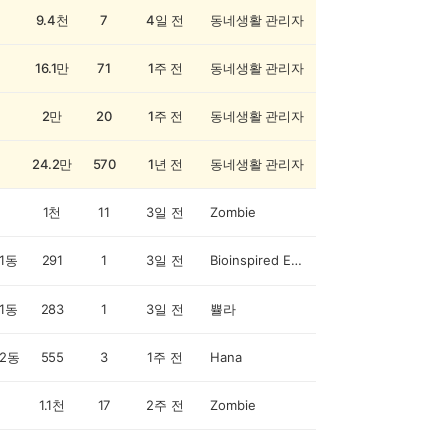
9.4천
7
4일 전
동네생활 관리자
16.1만
71
1주 전
동네생활 관리자
2만
20
1주 전
동네생활 관리자
24.2만
570
1년 전
동네생활 관리자
1천
11
3일 전
Zombie
1동
291
1
3일 전
Bioinspired Engineer
1동
283
1
3일 전
쁄라
2동
555
3
1주 전
Hana
1.1천
17
2주 전
Zombie