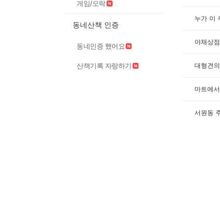
게임/오락
누가 이
동네산책 인증
야채상점
동네인증 했어요
산책기록 자랑하기
대형견의
마트에서
서원동 