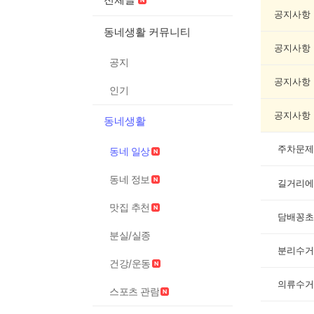
동
네
공지사항
일
동네생활 커뮤니티
상
공지사항
게
공지
시
글
공지사항
인기
목
록
공지사항
동네생활
주차문제
동네 일상
동네 정보
길거리에
맛집 추천
담배꽁초
분실/실종
건강/운동
의류수거
스포츠 관람