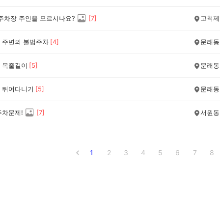
 주차장 주인을 모르시나요?
[
7
]
고척제
 주변의 불법주차
[
4
]
문래동
 목줄길이
[
5
]
문래동
 뛰어다니기
[
5
]
문래동
주차문제!
[
7
]
서원동
1
2
3
4
5
6
7
8