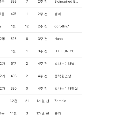
1동
893
7
2주 전
Bioinspired Engineer
1동
475
1
2주 전
쁄라
동
1천
12
2주 전
dorothy7
2동
526
6
3주 전
Hana
1천
1
3주 전
LEE EUN YOUNG
2가
517
2
4주 전
빛나는미래별현자
2가
403
2
4주 전
행복한인생
2가
330
0
4주 전
빛나는미래햇살
1.2천
21
1개월 전
Zombie
1동
1.1천
3
1개월 전
쁄라