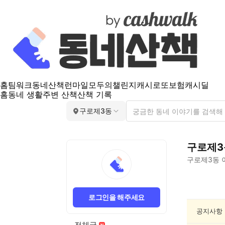
홈
팀워크
동네산책
런마일
모두의챌린지
캐시로또
보험
캐시딜
홈
동네 생활
주변 산책
산책 기록
구로제3동
구로제3
구로제3동
구
로
로그인을 해주세요
제
3
공지사항
동
전체글