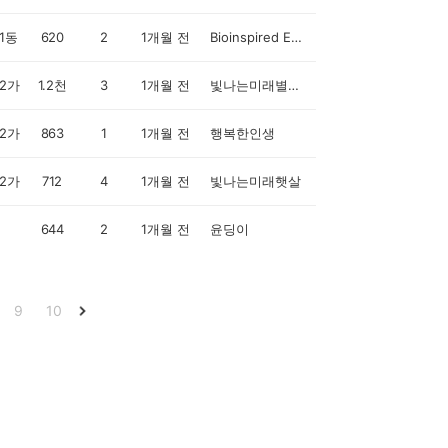
1동
620
2
1개월 전
Bioinspired Engineer
2가
1.2천
3
1개월 전
빛나는미래별현자
2가
863
1
1개월 전
행복한인생
2가
712
4
1개월 전
빛나는미래햇살
644
2
1개월 전
윤딩이
9
10