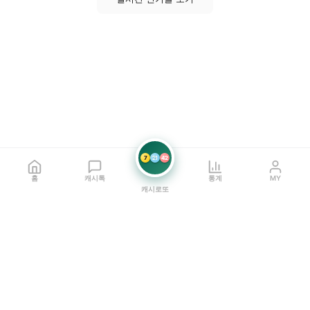
7
21
42
홈
캐시톡
통계
MY
캐시로또