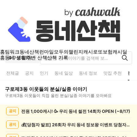
홈
팀워크
동네산책
런마일
모두의챌린지
캐시로또
보험
캐시딜
홈
동네 생활
주변 산책
산책 기록
구로제3동
전체글
공지
인기
동네 일상
동네 정보
맛집 추천
분실
구로제3동
이웃들의
분실/실종
이야기
구로제3동
이웃들이 직접 올린
분실/실종
이야기를 모아봐요
구
전원 1,000캐시! 🥳 우리 동네 썰전 14회차 OPEN (~8/17)
공지
로
제
3
💰[당첨자 발표] 26회차 우리 동네 정보왕 이벤트 당첨자를 발표합니다!
공지
동
분