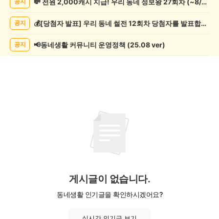
💸 전원 2,000캐시 지급! 우리 동네 정보왕 27회차 (~8/10)
공지
실/
실
💰[당첨자 발표] 우리 동네 썰전 12회차 당첨자를 발표합니다!
공지
종
게
시
📢동네생활 커뮤니티 운영정책 (25.08 ver)
공지
글
목
록
게시글이 없습니다.
동네생활 인기글을 확인하시겠어요?
실시간 인기글 보기