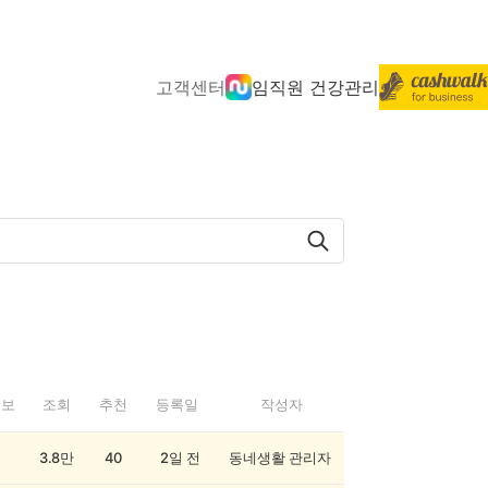
고객센터
임직원 건강관리
정보
조회
추천
등록일
작성자
3.8만
40
2일 전
동네생활 관리자