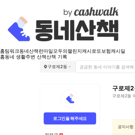
홈
팀워크
동네산책
런마일
모두의챌린지
캐시로또
보험
캐시딜
홈
동네 생활
주변 산책
산책 기록
구로제2동
구로제2
구로제2동
구
로
로그인을 해주세요
제
2
공지사항
동
전체글