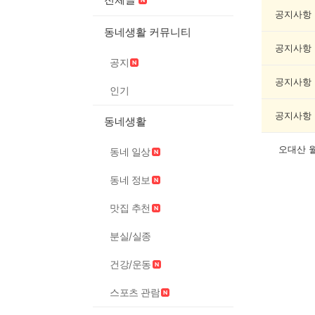
여
행/
공지사항
캠
동네생활 커뮤니티
핑
공지사항
게
공지
시
글
공지사항
인기
목
록
공지사항
동네생활
오대산 
동네 일상
동네 정보
맛집 추천
분실/실종
건강/운동
스포츠 관람