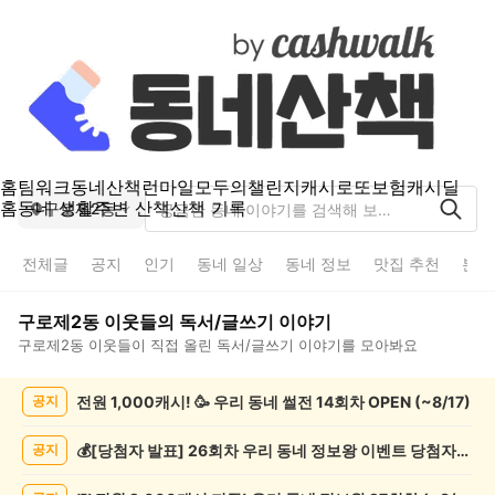
홈
팀워크
동네산책
런마일
모두의챌린지
캐시로또
보험
캐시딜
홈
동네 생활
주변 산책
산책 기록
구로제2동
전체글
공지
인기
동네 일상
동네 정보
맛집 추천
분실
구로제2동
이웃들의
독서/글쓰기
이야기
구로제2동
이웃들이 직접 올린
독서/글쓰기
이야기를 모아봐요
구
전원 1,000캐시! 🥳 우리 동네 썰전 14회차 OPEN (~8/17)
공지
로
제
2
💰[당첨자 발표] 26회차 우리 동네 정보왕 이벤트 당첨자를 발표합니다!
공지
동
독