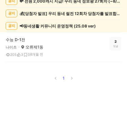
💸 전원 2,000캐시 지급! 우리 동네 정보왕 27회차 (~8/10)
공지
서/
글
💰[당첨자 발표] 우리 동네 썰전 12회차 당첨자를 발표합니다!
공지
쓰
기
게
📢동네생활 커뮤니티 운영정책 (25.08 ver)
공지
시
글
수능 D-1전
목
2
오류제1동
댓글
나이츠
록
8개월 전
205
3
0
1