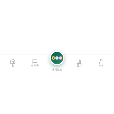
7
21
42
홈
캐시톡
통계
MY
캐시로또