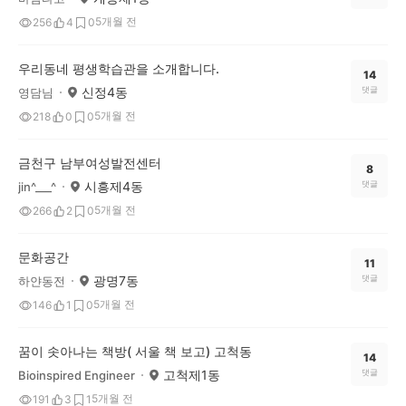
5개월 전
256
4
0
우리동네 평생학습관을 소개합니다.
14
신정4동
댓글
영담님
5개월 전
218
0
0
금천구 남부여성발전센터
8
시흥제4동
댓글
jin^___^
5개월 전
266
2
0
문화공간
11
광명7동
댓글
하얀동전
5개월 전
146
1
0
꿈이 솟아나는 책방( 서울 책 보고) 고척동
14
고척제1동
댓글
Bioinspired Engineer
5개월 전
191
3
1