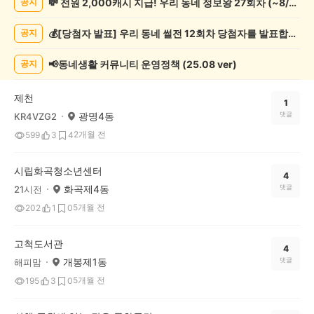
💸 전원 2,000캐시 지급! 우리 동네 정보왕 27회차 (~8/10)
공지
화/
예
💰[당첨자 발표] 우리 동네 썰전 12회차 당첨자를 발표합니다!
공지
술
게
시
📢동네생활 커뮤니티 운영정책 (25.08 ver)
공지
글
목
제천
록
1
광명4동
댓글
KR4VZG2
2개월 전
599
3
4
시립화곡청소년센터
4
화곡제4동
댓글
21시전
5개월 전
202
1
0
고척도서관
4
개봉제1동
댓글
해피맘
5개월 전
195
3
0