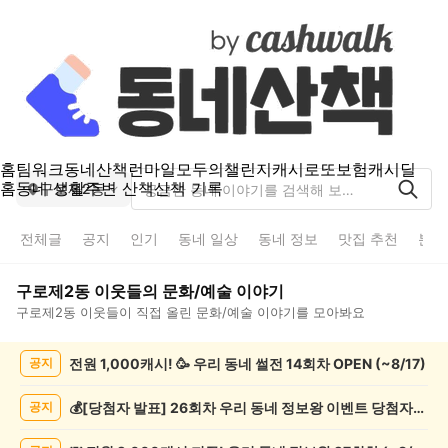
홈
팀워크
동네산책
런마일
모두의챌린지
캐시로또
보험
캐시딜
홈
동네 생활
주변 산책
산책 기록
구로제2동
전체글
공지
인기
동네 일상
동네 정보
맛집 추천
분실
구로제2동
이웃들의
문화/예술
이야기
구로제2동
이웃들이 직접 올린
문화/예술
이야기를 모아봐요
구
전원 1,000캐시! 🥳 우리 동네 썰전 14회차 OPEN (~8/17)
공지
로
제
2
💰[당첨자 발표] 26회차 우리 동네 정보왕 이벤트 당첨자를 발표합니다!
공지
동
문