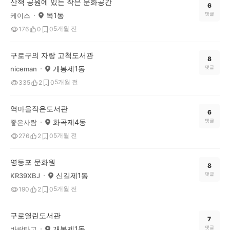
산책 공원에 있는 작은 문화공간
6
목1동
댓글
케이스
5개월 전
176
0
0
구로구의 자랑 고척도서관
8
개봉제1동
댓글
niceman
5개월 전
335
2
0
역마을작은도서관
6
화곡제4동
댓글
좋은사람
5개월 전
276
2
0
영등포 문화원
8
신길제1동
댓글
KR39XBJ
5개월 전
190
2
0
구로열린도서관
7
개봉제1동
댓글
바람타고