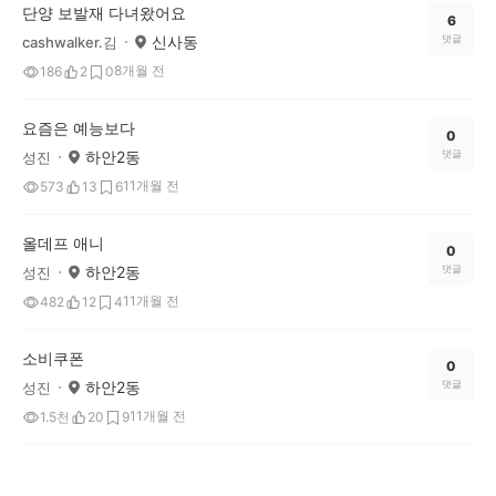
단양 보발재 다녀왔어요
6
신사동
댓글
cashwalker.김
8개월 전
186
2
0
요즘은 예능보다
0
하안2동
댓글
성진
11개월 전
573
13
6
올데프 애니
0
하안2동
댓글
성진
11개월 전
482
12
4
소비쿠폰
0
하안2동
댓글
성진
11개월 전
1.5천
20
9