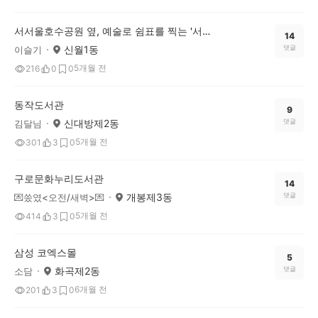
서서울호수공원 옆, 예술로 쉼표를 찍는 '서울문화예술교육센터 양천'에 다녀왔어요!
14
신월1동
댓글
이슬기
5개월 전
216
0
0
동작도서관
9
신대방제2동
댓글
김달님
5개월 전
301
3
0
구로문화누리도서관
14
개봉제3동
댓글
💌쑸였<오전/새벽>💌
5개월 전
414
3
0
삼성 코엑스몰
5
화곡제2동
댓글
소담
6개월 전
201
3
0